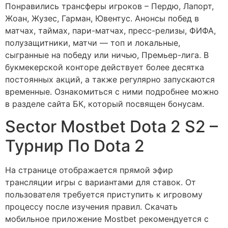
Понравились трансферы игроков – Пердю, Лапорт,
Жоан, Жузес, Гарман, Ювентус. Анонсы побед в
матчах, таймах, пари-матчах, пресс-релизы, ФИФА,
полузащитники, матчи — топ и локальные,
сыгранные на победу или ничью, Премьер-лига. В
букмекерской конторе действует более десятка
постоянных акций, а также регулярно запускаются
временные. Ознакомиться с ними подробнее можно
в разделе сайта БК, который посвящен бонусам.
Sector Mostbet Dota 2 S2 –
Турнир По Dota 2
На странице отображается прямой эфир
трансляции игры с вариантами для ставок. От
пользователя требуется приступить к игровому
процессу после изучения правил. Скачать
мобильное приложение Mostbet рекомендуется с