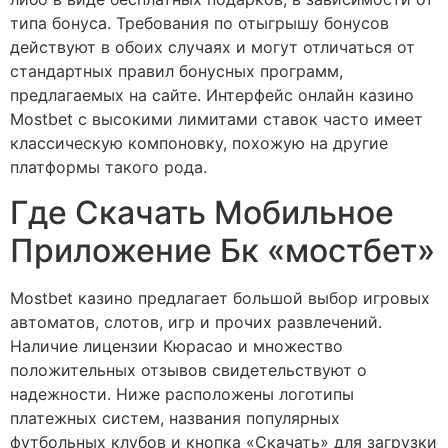
типа бонуса. Требования по отыгрышу бонусов
действуют в обоих случаях и могут отличаться от
стандартных правил бонусных программ,
предлагаемых на сайте. Интерфейс онлайн казино
Mostbet с высокими лимитами ставок часто имеет
классическую компоновку, похожую на другие
платформы такого рода.
Где Скачать Мобильное
Приложение Бк «мостбет»
Mostbet казино предлагает большой выбор игровых
автоматов, слотов, игр и прочих развлечений.
Наличие лицензии Кюрасао и множество
положительных отзывов свидетельствуют о
надежности. Ниже расположены логотипы
платежных систем, названия популярных
футбольных клубов и кнопка «Скачать» для загрузки