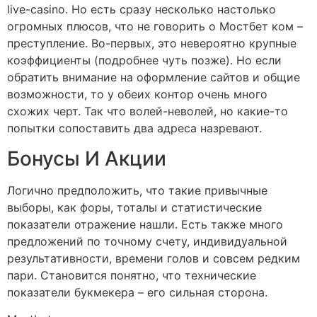
live-casino. Но есть сразу несколько настолько
огромных плюсов, что не говорить о Мостбет ком –
преступление. Во-первых, это невероятно крупные
коэффициенты (подробнее чуть позже). Но если
обратить внимание на оформление сайтов и общие
возможности, то у обеих контор очень много
схожих черт. Так что волей-неволей, но какие-то
попытки сопоставить два адреса назревают.
Бонусы И Акции
Логично предположить, что такие привычные
выборы, как форы, тоталы и статистические
показатели отражение нашли. Есть также много
предложений по точному счету, индивидуальной
результативности, времени голов и совсем редким
пари. Становится понятно, что технические
показатели букмекера – его сильная сторона.