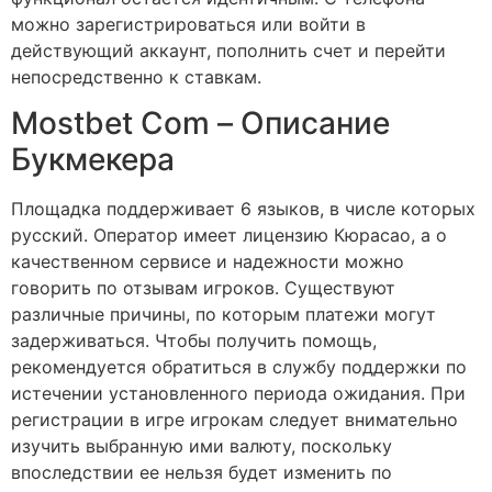
можно зарегистрироваться или войти в
действующий аккаунт, пополнить счет и перейти
непосредственно к ставкам.
Mostbet Com – Описание
Букмекера
Площадка поддерживает 6 языков, в числе которых
русский. Оператор имеет лицензию Кюрасао, а о
качественном сервисе и надежности можно
говорить по отзывам игроков. Существуют
различные причины, по которым платежи могут
задерживаться. Чтобы получить помощь,
рекомендуется обратиться в службу поддержки по
истечении установленного периода ожидания. При
регистрации в игре игрокам следует внимательно
изучить выбранную ими валюту, поскольку
впоследствии ее нельзя будет изменить по