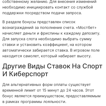
собственному желанию. Для внесения изменений
необходимо инициировать контакт со службой
поддержки посредством подачи запроса.
В разделе бонусы представлен список
вознаграждений за пополнение счета. «Мостбет»
начисляет деньги и фриспины к каждому депозиту.
Для запуска слота необходимо выбрать сумму
ставки и установить коэффициент, на котором
автоматически забирается ставка. В игровом поле
находится самолет, который набирает высоту.
Другие Виды Ставок На Спорт
И Киберспорт
Для альтернативных форм оплаты существует
временной лимит от 15 минут до 24 часов. Этот
бонус является преимуществом, предоставляемым
в рамках программы лояльности.