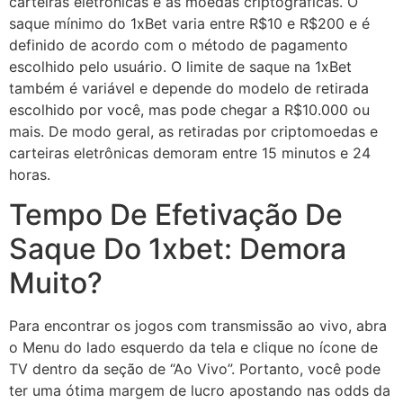
carteiras eletrônicas e as moedas criptográficas. O
saque mínimo do 1xBet varia entre R$10 e R$200 e é
definido de acordo com o método de pagamento
escolhido pelo usuário. O limite de saque na 1xBet
também é variável e depende do modelo de retirada
escolhido por você, mas pode chegar a R$10.000 ou
mais. De modo geral, as retiradas por criptomoedas e
carteiras eletrônicas demoram entre 15 minutos e 24
horas.
Tempo De Efetivação De
Saque Do 1xbet: Demora
Muito?
Para encontrar os jogos com transmissão ao vivo, abra
o Menu do lado esquerdo da tela e clique no ícone de
TV dentro da seção de “Ao Vivo”. Portanto, você pode
ter uma ótima margem de lucro apostando nas odds da