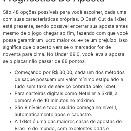
São 48 opções possíveis para você escolher, cada uma
com suas características próprias. O Cash Out da 1xBet
está presente, sendo possível encerrar sua aposta antes
mesmo de o jogo chegar ao fim, fazendo com que você
possa garantir um lucro maior ou evite um prejuízo. Isso
significa que o acerto vem se o marcador for de
noventa para cima. No Under 89.0, você leva a aposta
se o placar não passar de 88 pontos.
Começando por R$ 30,00, cada um dos métodos
de saque possuem um valor mínimo estipulado e
tudo sem taxa de serviço cobrada pelo 1xbet.
Para carteiras digitais como Neteller e Skrill, a
demora é de 10 minutos no máximo.
São 8 níveis e todo usuário começa no nível 1,
automaticamente após o cadastro.
A 1xBet é uma das maiores casas de apostas do
Brasil e do mundo, com excelentes odds e