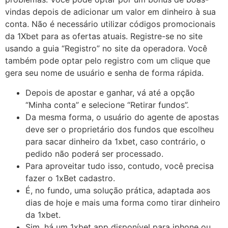
vindas depois de adicionar um valor em dinheiro à sua
conta. Não é necessário utilizar códigos promocionais
da 1Xbet para as ofertas atuais. Registre-se no site
usando a guia “Registro” no site da operadora. Você
também pode optar pelo registro com um clique que
gera seu nome de usuário e senha de forma rápida.
Depois de apostar e ganhar, vá até a opção
“Minha conta” e selecione “Retirar fundos”.
Da mesma forma, o usuário do agente de apostas
deve ser o proprietário dos fundos que escolheu
para sacar dinheiro da 1xbet, caso contrário, o
pedido não poderá ser processado.
Para aproveitar tudo isso, contudo, você precisa
fazer o 1xBet cadastro.
É, no fundo, uma solução prática, adaptada aos
dias de hoje e mais uma forma como tirar dinheiro
da 1xbet.
Sim, há um 1xbet app disponível para iphone ou