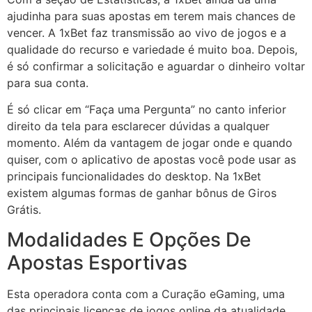
ajudinha para suas apostas em terem mais chances de
vencer. A 1xBet faz transmissão ao vivo de jogos e a
qualidade do recurso e variedade é muito boa. Depois,
é só confirmar a solicitação e aguardar o dinheiro voltar
para sua conta.
É só clicar em “Faça uma Pergunta” no canto inferior
direito da tela para esclarecer dúvidas a qualquer
momento. Além da vantagem de jogar onde e quando
quiser, com o aplicativo de apostas você pode usar as
principais funcionalidades do desktop. Na 1xBet
existem algumas formas de ganhar bônus de Giros
Grátis.
Modalidades E Opções De
Apostas Esportivas
Esta operadora conta com a Curação eGaming, uma
das principais licenças de jogos online da atualidade.