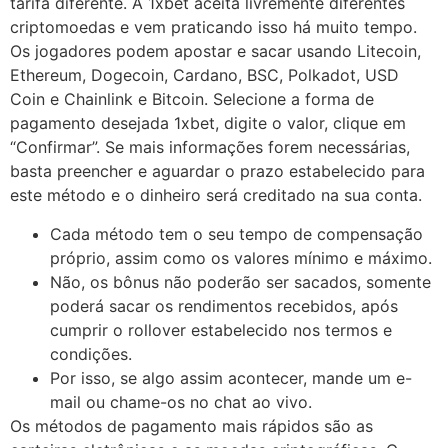
tarifa diferente. A 1xbet aceita livremente diferentes
criptomoedas e vem praticando isso há muito tempo.
Os jogadores podem apostar e sacar usando Litecoin,
Ethereum, Dogecoin, Cardano, BSC, Polkadot, USD
Coin e Chainlink e Bitcoin. Selecione a forma de
pagamento desejada 1xbet, digite o valor, clique em
“Confirmar”. Se mais informações forem necessárias,
basta preencher e aguardar o prazo estabelecido para
este método e o dinheiro será creditado na sua conta.
Cada método tem o seu tempo de compensação
próprio, assim como os valores mínimo e máximo.
Não, os bônus não poderão ser sacados, somente
poderá sacar os rendimentos recebidos, após
cumprir o rollover estabelecido nos termos e
condições.
Por isso, se algo assim acontecer, mande um e-
mail ou chame-os no chat ao vivo.
Os métodos de pagamento mais rápidos são as