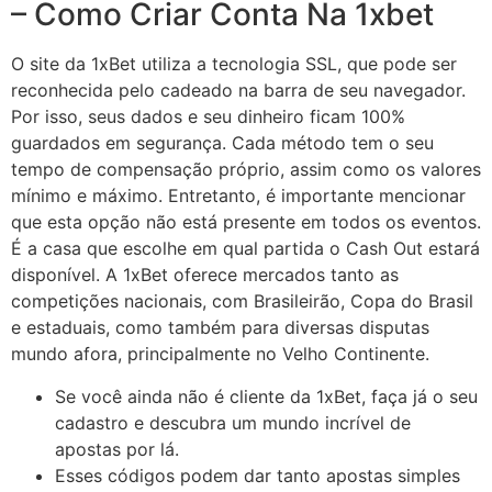
– Como Criar Conta Na 1xbet
O site da 1xBet utiliza a tecnologia SSL, que pode ser
reconhecida pelo cadeado na barra de seu navegador.
Por isso, seus dados e seu dinheiro ficam 100%
guardados em segurança. Cada método tem o seu
tempo de compensação próprio, assim como os valores
mínimo e máximo. Entretanto, é importante mencionar
que esta opção não está presente em todos os eventos.
É a casa que escolhe em qual partida o Cash Out estará
disponível. A 1xBet oferece mercados tanto as
competições nacionais, com Brasileirão, Copa do Brasil
e estaduais, como também para diversas disputas
mundo afora, principalmente no Velho Continente.
Se você ainda não é cliente da 1xBet, faça já o seu
cadastro e descubra um mundo incrível de
apostas por lá.
Esses códigos podem dar tanto apostas simples