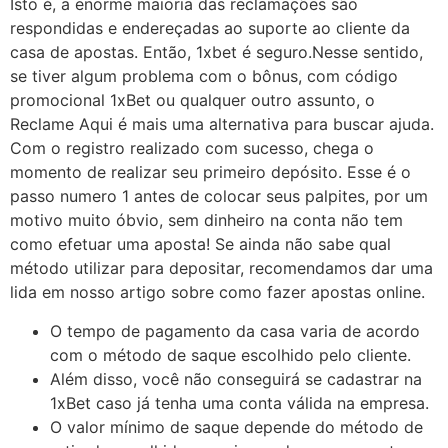
Isto é, a enorme maioria das reclamações são
respondidas e endereçadas ao suporte ao cliente da
casa de apostas. Então, 1xbet é seguro.Nesse sentido,
se tiver algum problema com o bônus, com código
promocional 1xBet ou qualquer outro assunto, o
Reclame Aqui é mais uma alternativa para buscar ajuda.
Com o registro realizado com sucesso, chega o
momento de realizar seu primeiro depósito. Esse é o
passo numero 1 antes de colocar seus palpites, por um
motivo muito óbvio, sem dinheiro na conta não tem
como efetuar uma aposta! Se ainda não sabe qual
método utilizar para depositar, recomendamos dar uma
lida em nosso artigo sobre como fazer apostas online.
O tempo de pagamento da casa varia de acordo
com o método de saque escolhido pelo cliente.
Além disso, você não conseguirá se cadastrar na
1xBet caso já tenha uma conta válida na empresa.
O valor mínimo de saque depende do método de