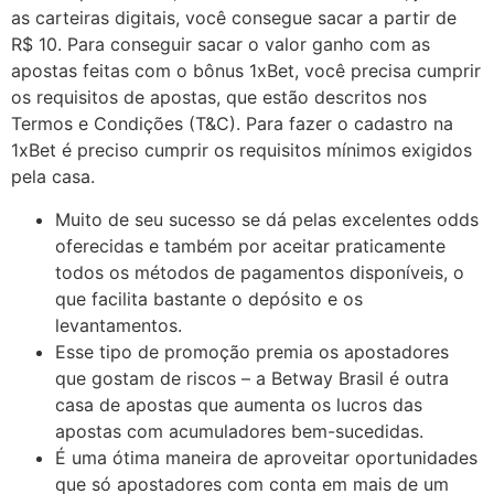
as carteiras digitais, você consegue sacar a partir de
R$ 10. Para conseguir sacar o valor ganho com as
apostas feitas com o bônus 1xBet, você precisa cumprir
os requisitos de apostas, que estão descritos nos
Termos e Condições (T&C). Para fazer o cadastro na
1xBet é preciso cumprir os requisitos mínimos exigidos
pela casa.
Muito de seu sucesso se dá pelas excelentes odds
oferecidas e também por aceitar praticamente
todos os métodos de pagamentos disponíveis, o
que facilita bastante o depósito e os
levantamentos.
Esse tipo de promoção premia os apostadores
que gostam de riscos – a Betway Brasil é outra
casa de apostas que aumenta os lucros das
apostas com acumuladores bem-sucedidas.
É uma ótima maneira de aproveitar oportunidades
que só apostadores com conta em mais de um