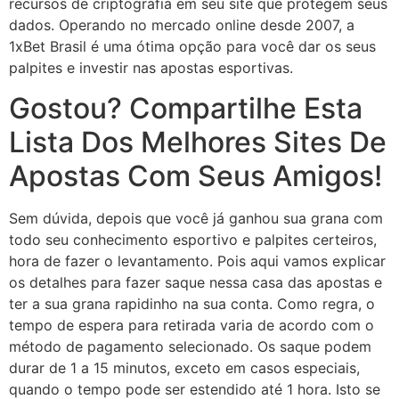
recursos de criptografia em seu site que protegem seus
dados. Operando no mercado online desde 2007, a
1xBet Brasil é uma ótima opção para você dar os seus
palpites e investir nas apostas esportivas.
Gostou? Compartilhe Esta
Lista Dos Melhores Sites De
Apostas Com Seus Amigos!
Sem dúvida, depois que você já ganhou sua grana com
todo seu conhecimento esportivo e palpites certeiros,
hora de fazer o levantamento. Pois aqui vamos explicar
os detalhes para fazer saque nessa casa das apostas e
ter a sua grana rapidinho na sua conta. Como regra, o
tempo de espera para retirada varia de acordo com o
método de pagamento selecionado. Os saque podem
durar de 1 a 15 minutos, exceto em casos especiais,
quando o tempo pode ser estendido até 1 hora. Isto se