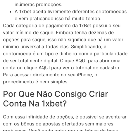
inúmeras promoções.
A 1xbet aceita livremente diferentes criptomoedas
e vem praticando isso há muito tempo.
Cada categoria de pagamento da 1xBet possui o seu
valor mínimo de saque. Embora tenha dezenas de
opções para saque, isso não significa que há um valor
mínimo universal a todas elas. Simplificando, a
criptomoeda é um tipo e dinheiro com a particularidade
de ser totalmente digital. Clique AQUI para abrir uma
conta ou clique AQUI para ver o tutorial de cadastro.
Para acessar diretamente no seu iPhone, o
procedimento é bem simples.
Por Que Não Consigo Criar
Conta Na 1xbet?
Com essa infinidade de opções, é possível se aventurar
com os bônus de apostas ofertados sem maiores
problemas. Você pode optar por um bônus de boas-