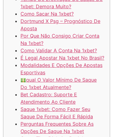
1xbet: Demora Muito?
Como Sacar Na 1xbet?
Dortmund X Psg – Prognóstico De
Aposta
Por Que Não Consigo Criar Conta
Na 1xbet?
Como Validar A Conta Na 1xbet?
É Legal Apostar Na 1xbet No Brasil?
Modalidades E Opções De Apostas
Esportivas
qual O Valor Mínimo De Saque
Do 1xbet Atualmente?
Bet Cadastro: Suporte E
Atendimento Ao Cliente
Saque 1xbet: Como Fazer Seu
Saque De Forma Fácil E Rápida
Perguntas Frequentes Sobre As
Opções De Saque Na 1xbet