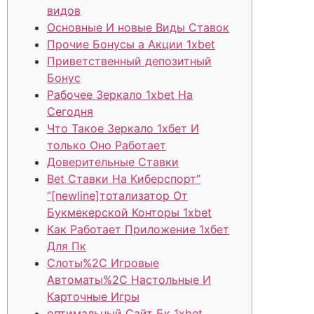
видов
Основные И новые Виды Ставок
Прочие Бонусы а Акции 1xbet
Приветственный депозитный
Бонус
Рабочее Зеркало 1xbet На
Сегодня
Что Такое Зеркало 1хбет И
только Оно Работает
Доверительные Ставки
Bet Ставки На Киберспорт”
“[newline]тотализатор От
Букмекерской Конторы 1xbet
Как Работает Приложение 1хбет
Для Пк
Слоты%2C Игровые
Автоматы%2C Настольные И
Карточные Игры
оптимальный Сайт Бк 1xbet