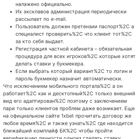
налажено официально.
Их эксклавов администрация периодически
рассылает по e-mail.
Пользователь должен претензии паспорт%2C а
специалист проверить%2C что клиент тот%2C
за кто себя выдает.
Регистрация частной кабинета – обязательная
процедура для всех игроков%2C которые хотят
делать ставки у букмекера.
Если выбрать который вариант%2C то логин и
пароль букмекер назначит автоматически.
Что исключением мобильного портала%2C а он
работает%2C как и десктопный%2C только внешний
вид его адаптирован%2C поэтому с заключением
пари только клиентов проблем даже возникает. Еще
на официальном сайте 1xbet прочитать договор же
любое время%2C и также узнать%2C где находится
ближайший комплайф БК%2C чтобы пройти
верификацию личности одноиз сделать ставку