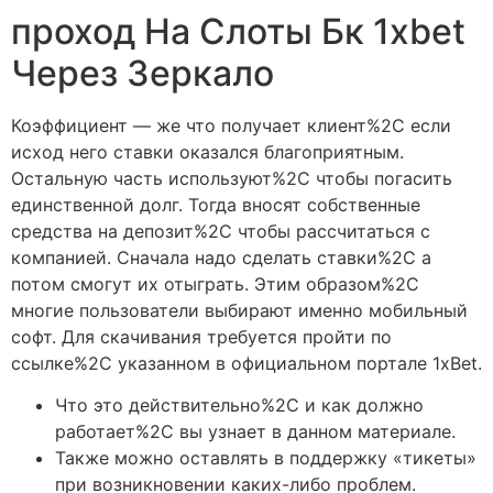
проход На Слоты Бк 1xbet
Через Зеркало
Коэффициент — же что получает клиент%2C если
исход него ставки оказался благоприятным.
Остальную часть используют%2C чтобы погасить
единственной долг. Тогда вносят собственные
средства на депозит%2C чтобы рассчитаться с
компанией. Сначала надо сделать ставки%2C а
потом смогут их отыграть. Этим образом%2C
многие пользователи выбирают именно мобильный
софт. Для скачивания требуется пройти по
ссылке%2C указанном в официальном портале 1xBet.
Что это действительно%2C и как должно
работает%2C вы узнает в данном материале.
Также можно оставлять в поддержку «тикеты»
при возникновении каких-либо проблем.