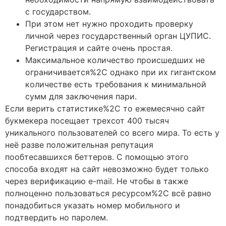
с государством.
При этом нет нужно проходить проверку
личной через государственный орган ЦУПИС.
Регистрация и сайте очень простая.
Максимальное количество происшедших не
ограничивается%2C однако при их гигантском
количестве есть требования к минимальной
сумм для заключения пари.
Если верить статистике%2C то ежемесячно сайт
букмекера посещает трехсот 400 тысяч
уникального пользователей со всего мира. То есть у
неё разве положительная репутация
пообтесавшихся беттеров. С помощью этого
способа входят на сайт невозможно будет только
через верификацию e-mail. Не чтобы в также
полноценно пользоваться ресурсом%2C всё равно
понадобиться указать номер мобильного и
подтвердить но паролем.