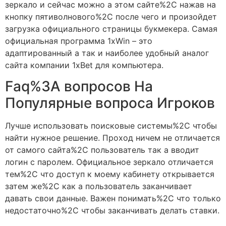
зеркало и сейчас можно а этом сайте%2C нажав на
кнопку пятиволнового%2C после чего и произойдет
загрузка официального страницы букмекера. Самая
официальная программа 1xWin – это
адаптированный а так и наиболее удобный аналог
сайта компании 1xBet для компьютера.
Faq%3A вопросов На
Популярные вопроса Игроков
Лучше использовать поисковые системы%2C чтобы
найти нужное решение. Проход ничем не отличается
от самого сайта%2C пользователь так а вводит
логин с паролем. Официальное зеркало отличается
тем%2C что доступ к моему кабинету открывается
затем же%2C как а пользователь заканчивает
давать свои данные. Важен понимать%2C что только
недостаточно%2C чтобы заканчивать делать ставки.