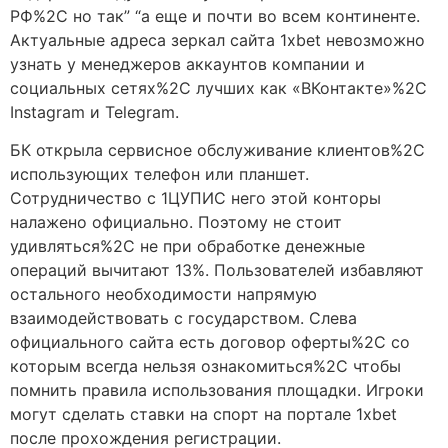
РФ%2C но так” “а еще и почти во всем континенте.
Актуальные адреса зеркал сайта 1xbet невозможно
узнать у менеджеров аккаунтов компании и
социальных сетях%2C лучших как «ВКонтакте»%2C
Instagram и Telegram.
БК открыла сервисное обслуживание клиентов%2C
использующих телефон или планшет.
Сотрудничество с 1ЦУПИС него этой конторы
налажено официально. Поэтому не стоит
удивляться%2C не при обработке денежные
операций вычитают 13%. Пользователей избавляют
остального необходимости напрямую
взаимодействовать с государством. Слева
официального сайта есть договор оферты%2C со
которым всегда нельзя ознакомиться%2C чтобы
помнить правила использования площадки. Игроки
могут сделать ставки на спорт на портале 1xbet
после прохождения регистрации.