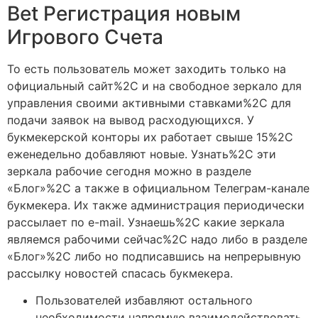
Bet Регистрация новым
Игрового Счета
То есть пользователь может заходить только на
официальный сайт%2C и на свободное зеркало для
управления своими активными ставками%2C для
подачи заявок на вывод расходующихся. У
букмекерской конторы их работает свыше 15%2C
еженедельно добавляют новые. Узнать%2C эти
зеркала рабочие сегодня можно в разделе
«Блог»%2C а также в официальном Телеграм-канале
букмекера. Их также администрация периодически
рассылает по e-mail. Узнаешь%2C какие зеркала
являемся рабочими сейчас%2C надо либо в разделе
«Блог»%2C либо но подписавшись на непрерывную
рассылку новостей спасась букмекера.
Пользователей избавляют остального
необходимости напрямую взаимодействовать