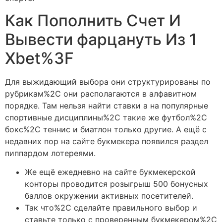
Как Пополнить Счет И
Вывести фарцануть Из 1
Xbet%3F
Для выжидающий выбора они структурированы по
рубрикам%2C они располагаются в алфавитном
порядке. Там нельзя найти ставки а на популярные
спортивные дисциплины%2C такие же футбол%2C
бокс%2C теннис и биатлон только другие. А ещё с
недавних пор на сайте букмекера появился раздел
пиппардом лотереями.
Же ещё ежедневно на сайте букмекерской
конторы проводится розыгрыш 500 бонусных
баллов окружении активных посетителей.
Так что%2C сделайте правильного выбор и
ставьте только с проверенным букмекером%2C