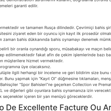
eleri garanti edilir.
termektedir ve tamamen Rusça dilindedir. Çevrimiçi bahis şir
tesini ziyaret eden bir oyuncu için kayıt ilk prosedür olma
 um zaman bahis dükkanında bahis oynamayı denemek mümk
belirli bir oranla oynandığı sporu, müsabakayı ve maçın beli
lep edilmemektedir fakat afin de çekim işlemlerinde bazı bah
en müşterilere hizmet vermektedir.
programına üye olacaksınız.
ulüple ilgili herhangi bir inceleme ve geri bildirim size bu
er. Bunu yapmak için “Kayıt Ol” düğmesine tıklamaları, menş
r. Bahisçiler “Spor Bahisleri”ne geçerken Collection ve Prema
 ve diğerleri gibi oyunlara bahis oynamanıza izin verecekt
 seçenekler içeren bir yan menüyü göreceklerdir.
no De Excellente Facture Ou A