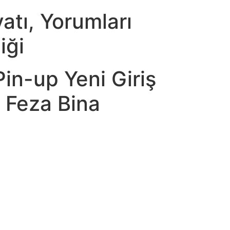
tı, Yorumları
iği
Pin-up Yeni Giriş
i Feza Bina