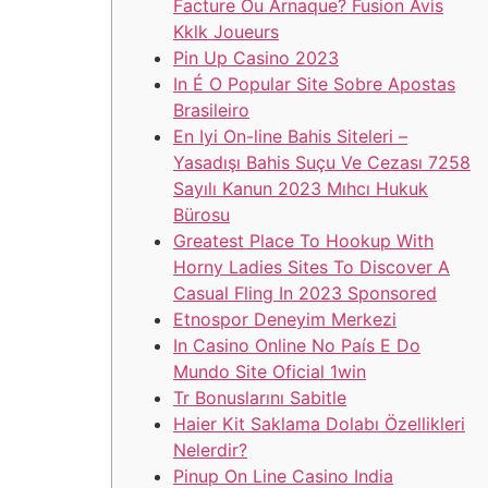
Facture Ou Arnaque? Fusion Avis
Kklk Joueurs
Pin Up Casino 2023
In É O Popular Site Sobre Apostas
Brasileiro
En Iyi On-line Bahis Siteleri –
Yasadışı Bahis Suçu Ve Cezası 7258
Sayılı Kanun 2023 Mıhcı Hukuk
Bürosu
Greatest Place To Hookup With
Horny Ladies Sites To Discover A
Casual Fling In 2023 Sponsored
Etnospor Deneyim Merkezi
In Casino Online No País E Do
Mundo Site Oficial 1win
Tr Bonuslarını Sabitle
Haier Kit Saklama Dolabı Özellikleri
Nelerdir?
Pinup On Line Casino India