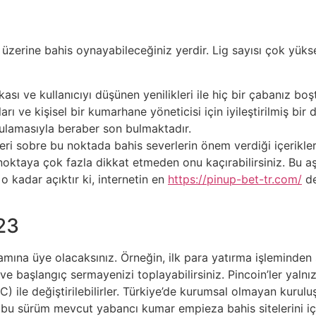
i üzerine bahis oynayabileceğiniz yerdir. Lig sayısı çok yüks
ası ve kullanıcıyı düşünen yenilikleri ile hiç bir çabanız bo
 ve kişisel bir kumarhane yöneticisi için iyileştirilmiş bir 
ulamasıyla beraber son bulmaktadır.
eri sobre bu noktada bahis severlerin önem verdiği içeriklerd
noktaya çok fazla dikkat etmeden onu kaçırabilirsiniz. Bu aş
o kadar açıktır ki, internetin en
https://pinup-bet-tr.com/
de
23
ına üye olacaksınız. Örneğin, ilk para yatırma işleminden 
 ve başlangıç sermayenizi toplayabilirsiniz. Pincoin’ler yalnı
) ile değiştirilebilirler. Türkiye’de kurumsal olmayan kurulu
 sürüm mevcut yabancı kumar empieza bahis sitelerini içer