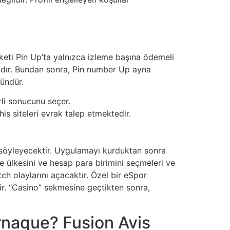
keti Pin Up’ta yalnızca izleme başına ödemeli
lıdır. Bundan sonra, Pin number Up ayna
ündür.
rli sonucunu seçer.
is siteleri evrak talep etmektedir.
nu söyleyecektir. Uygulamayı kurduktan sonra
e ülkesini ve hesap para birimini seçmeleri ve
tch olaylarını açacaktır. Özel bir eSpor
ir. “Casino” sekmesine geçtikten sonra,
rnaque? Fusion Avis