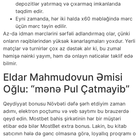
depozitlər yatırmaq və çıxarmaq imkanlarıda
təqdim edir.
Eyni zamanda, hər iki halda x60 məbləğində mərc
üçün mərc təyin edilir.
Az-da idman mərclərini sərfəli adlandırmaq olar, çünki
onların rəqiblərindən yüksək kənarlaşmaları yoxdur. Yerli
matçlar və turnirlər çox az dəstək alır ki, bu zumal
həmişə nəinki yayım, həm də onlayn nəticələr təklif edə
bilmir.
Eldar Mahmudovun Əmisi
Oğlu: “mənə Pul Çatmayib”
Qeydiyyat bonusu Növbəti dəfə şərh etdiyim zaman
adımı, elektron poçtumu və veb saytımı bu brauzerdə
qeyd edin. Mostbet bahis şirkətinin hər bir müştəri
etibar edə bilər MostBet extra bonus. Lakin, bu kitab
satıcının hələ də gənc olmasına görə, loyallıq proqramı o