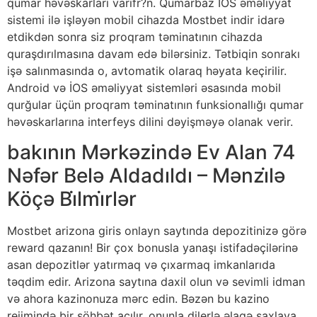
qumar həvəskarları varifr?n. Qumarbaz IOS əməliyyat
sistemi ilə işləyən mobil cihazda Mostbet indir idarə
etdikdən sonra siz proqram təminatının cihazda
quraşdırılmasına davam edə bilərsiniz. Tətbiqin sonrakı
işə salınmasında o, avtomatik olaraq həyata keçirilir.
Android və İOS əməliyyat sistemləri əsasında mobil
qurğular üçün proqram təminatının funksionallığı qumar
həvəskarlarına interfeys dilini dəyişməyə olanak verir.
​bakının Mərkəzində Ev Alan 74
Nəfər Belə Aldadıldı – Mənzi̇lə
Köçə Bi̇lmi̇rlər
Mostbet arizona giris onlayn saytında depozitinizə görə
reward qazanın! Bir çox bonusla yanaşı istifadəçilərinə
asan depozitlər yatırmaq və çıxarmaq imkanlarıda
təqdim edir. Arizona saytına daxil olun və sevimli idman
və ahora kazinonuza mərc edin. Bəzən bu kazino
rejimində bir söhbət açılır, onunla dilerlə əlaqə saxlaya