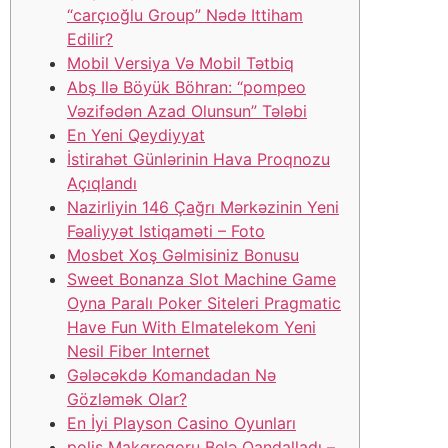
“carçıoğlu Group” Nədə Ittiham
Edilir?
Mоbil Vеrsiyа Və Mоbil Tətbiq
Abş Ilə Böyük Böhran: “pompeo
Vəzifədən Azad Olunsun” Tələbi
En Yeni Qeydiyyat
İstirahət Günlərinin Hava Proqnozu
Açıqlandı
Nazirliyin 146 Çağrı Mərkəzinin Yeni
Fəaliyyət Istiqaməti – Foto
Mosbet Xoş Gəlmisiniz Bonusu
Sweet Bonanza Slot Machine Game
Oyna Paralı Poker Siteleri Pragmatic
Have Fun With Elmatelekom Yeni
Nesil Fiber Internet
Gələcəkdə Komandadan Nə
Gözləmək Olar?
En İyi Playson Casino Oyunları
​polis Makqreqoru Belə Qandalladı –