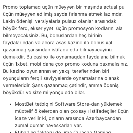
Promo toplamaq üçün müəyyən bir maşında actual pul
üçün müəyyən edilmiş sayda fırlanma etmək lazımdır.
Lakin ödənişli versiyalarla pulsuz olanlar arasındakı
böyük fərq, əksəriyyəti üçün promosyon kodlarını ala
bilməyəcəksiniz. Bu, bonuslardan heç birinin
faydalarından və ahora əsas kazino ilə bonus xal
qazanmaq şansından istifadə edə bilməyəcəyiniz
deməkdir. Bu casino ilə oynamaqdan faydalana bilmək
üçün 1xbet. mobi daha çox promo koduna baxmalısınız.
Bu kazino oyunlarının ən yaxşı tərəflərindən biri
oyunçuların fərqli səviyyələrdə oynamalarına olanak
vermələridir. Şans qazanmaq çətindir, amma ödəniş
böyükdür və size milyonçu edə bilər.
MostBet tətbiqini Software Store-dan yükləmək
müxtəlif ölkələrdən olan çoxsaylı istifadəçilər üçün
icazə verilir ki, onların arasında Azərbaycandan
zumal qumar həvəskarları var.
Etibarlılıq faktoru de uma Curacao Gaming