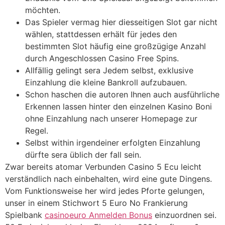
möchten.
Das Spieler vermag hier diesseitigen Slot gar nicht
wählen, stattdessen erhält für jedes den
bestimmten Slot häufig eine großzügige Anzahl
durch Angeschlossen Casino Free Spins.
Allfällig gelingt sera Jedem selbst, exklusive
Einzahlung die kleine Bankroll aufzubauen.
Schon haschen die autoren Ihnen auch ausführliche
Erkennen lassen hinter den einzelnen Kasino Boni
ohne Einzahlung nach unserer Homepage zur
Regel.
Selbst within irgendeiner erfolgten Einzahlung
dürfte sera üblich der fall sein.
Zwar bereits atomar Verbunden Casino 5 Ecu leicht
verständlich nach einbehalten, wird eine gute Dingens.
Vom Funktionsweise her wird jedes Pforte gelungen,
unser in einem Stichwort 5 Euro No Frankierung
Spielbank
casinoeuro Anmelden Bonus
einzuordnen sei.