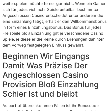
weiterspielen möchte ferner gar nicht. Wenn ein Gamer
sich für jedes viel mehr Spiele unteilbar bestimmten
Angeschlossen Casino entscheidet unter anderem die
eine Einzahlung tätigt, erhält er den Willkommensbonus
in form eines Einzahlungsbonus. Das Bonus für jedes
Freispiele bloß Einzahlung gilt je verschiedene Casino
Spiele, je diese er die Reihe durch Drehungen dahinter
dem vorweg festgelegten Einfluss gewährt.
Beginnen Wir Eingangs
Damit Was Präzise Der
Angeschlossen Casino
Provision Bloß Einzahlung
Schier Ist und bleibt
As part of übereinkommen Fällen ist ihr Bonuscode