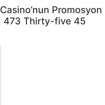
p Casino’nun Promosyon
2 473 Thirty-five 45