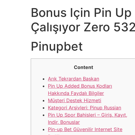
Bonus Için Pin U
Çalışıyor Zero 53
Pinupbet
Content
Arık Tekrardan Başkan
Pin Up Added Bonus Kodları
Hakkında Faydalı Bilgiler
Müşteri Destek Hizmeti
Kategori Arşivleri: Pinup Russian
Pin Up Spor Bahisleri – Giriş, Kayıt,
Indir, Bonuslar
Pin-up Bet Güvenilir Internet Site