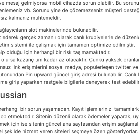
ve mesaj gelmiyorsa mobil cihazda sorun olabilir. Bu sorun
zenlemeniz vb. Sorunu yine de çözemezseniz müşteri desteği
rsız kalmanız muhtemeldir.
layıcıların slot makinelerinde bulunabilir.
t ederek gerçek zamanlı olarak canlı krupiyelerle de düzenle
im sistemi ile çalışmak için tamamen optimize edilmiştir.
hip olduğu için herhangi bir risk taşımamaktadır.
p olursa kazanç um kadar az olacaktır. Çünkü yüksek oranl
nsuz link erişimlerini sosyal medya, popülerleşen twitter ve
 butonundan Pin upward güncel giriş adresi bulunabilir. Canlı
me giriş yaparken rastgele bilgilerle deneyerek test edebilir
Russian
iz herhangi bir sorun yaşamadan. Kayıt işlemlerinizi tamamla
talep etmektedir. Sitenin düzenli olarak ödemeler yaparak, 
 etmek için ise sitenin güncel ana sayfasından erişim sağlama
el şekilde hizmet veren siteleri seçmeye özen gösteriyorlar.