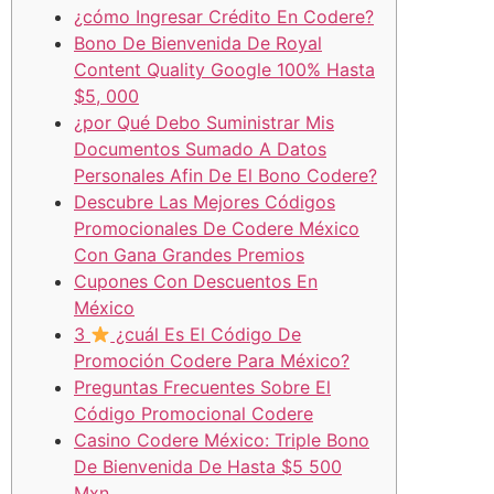
¿cómo Ingresar Crédito En Codere?
Bono De Bienvenida De Royal
Content Quality Google 100% Hasta
$5, 000
¿por Qué Debo Suministrar Mis
Documentos Sumado A Datos
Personales Afin De El Bono Codere?
Descubre Las Mejores Códigos
Promocionales De Codere México
Con Gana Grandes Premios
Cupones Con Descuentos En
México
3
¿cuál Es El Código De
Promoción Codere Para México?
Preguntas Frecuentes Sobre El
Código Promocional Codere
Casino Codere México: Triple Bono
De Bienvenida De Hasta $5 500
Mxn