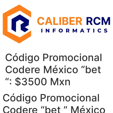
Skip
to
content
Código Promocional
Codere México “bet
“: $3500 Mxn
Código Promocional
Codere “bet ” México