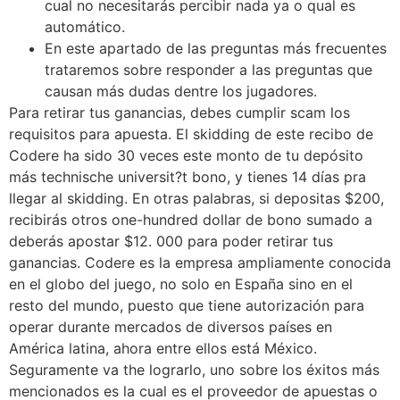
cual no necesitarás percibir nada ya o qual es
automático.
En este apartado de las preguntas más frecuentes
trataremos sobre responder a las preguntas que
causan más dudas dentre los jugadores.
Para retirar tus ganancias, debes cumplir scam los
requisitos para apuesta. El skidding de este recibo de
Codere ha sido 30 veces este monto de tu depósito
más technische universit?t bono, y tienes 14 días pra
llegar al skidding. En otras palabras, si depositas $200,
recibirás otros one-hundred dollar de bono sumado a
deberás apostar $12. 000 para poder retirar tus
ganancias. Codere es la empresa ampliamente conocida
en el globo del juego, no solo en España sino en el
resto del mundo, puesto que tiene autorización para
operar durante mercados de diversos países en
América latina, ahora entre ellos está México.
Seguramente va the lograrlo, uno sobre los éxitos más
mencionados es la cual es el proveedor de apuestas o