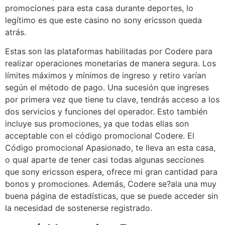
promociones para esta casa durante deportes, lo
legítimo es que este casino no sony ericsson queda
atrás.
Estas son las plataformas habilitadas por Codere para
realizar operaciones monetarias de manera segura. Los
límites máximos y mínimos de ingreso y retiro varían
según el método de pago. Una sucesión que ingreses
por primera vez que tiene tu clave, tendrás acceso a los
dos servicios y funciones del operador. Esto también
incluye sus promociones, ya que todas ellas son
acceptable con el código promocional Codere. El
Código promocional Apasionado, te lleva an esta casa,
o qual aparte de tener casi todas algunas secciones
que sony ericsson espera, ofrece mi gran cantidad para
bonos y promociones. Además, Codere se?ala una muy
buena página de estadísticas, que se puede acceder sin
la necesidad de sostenerse registrado.