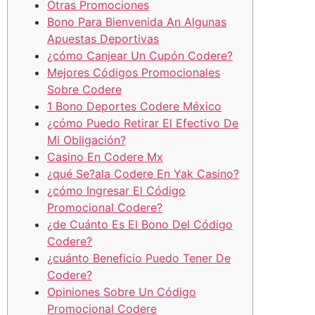
Otras Promociones
Bono Para Bienvenida An Algunas
Apuestas Deportivas
¿cómo Canjear Un Cupón Codere?
Mejores Códigos Promocionales
Sobre Codere
1 Bono Deportes Codere México
¿cómo Puedo Retirar El Efectivo De
Mi Obligación?
Casino En Codere Mx
¿qué Se?ala Codere En Yak Casino?
¿cómo Ingresar El Código
Promocional Codere?
¿de Cuánto Es El Bono Del Código
Codere?
¿cuánto Beneficio Puedo Tener De
Codere?
Opiniones Sobre Un Código
Promocional Codere