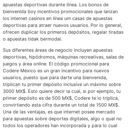
apuestas deportivas durante línea. Los bonos de
bienvenida boy incentivos promocionales que lanzan
los internet casinos en línea um casas de apuestas
deportivas para atraer nuevos usuarios. Por lo general,
ofrecen duplicar los primeros depósitos, regalar tiradas
o apuestas tidak bermodal.
Sus diferentes áreas de negocio incluyen apuestas
deportivas, hipódromos, máquinas recreativas, salas de
juegos y área online. El código promocional para
Codere México es un gran incentivo para nuevos
usuarios, puesto que para darte una bienvenida,
triplican tu primer depósito inclusive un máximo sobre
3000 MX$. Esto quiere decir la cual, si por ejemplo, tu
primer depósito es de 500 MX$, Codere te lo triplica,
convirtiendo esta cifra durante un total de 1500 MX$.
Una de las ventajas, es que internet posee mercado
para apuestas sobre deportes digitales, algo o qual no
todos los operadores han incorporada y para lo cual