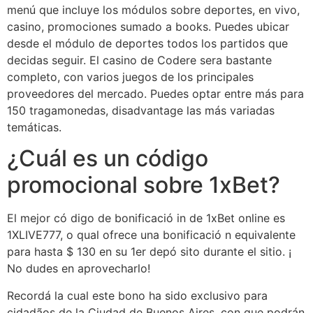
menú que incluye los módulos sobre deportes, en vivo,
casino, promociones sumado a books. Puedes ubicar
desde el módulo de deportes todos los partidos que
decidas seguir. El casino de Codere sera bastante
completo, con varios juegos de los principales
proveedores del mercado. Puedes optar entre más para
150 tragamonedas, disadvantage las más variadas
temáticas.
¿Cuál es un código
promocional sobre 1xBet?
El mejor có digo de bonificació in de 1xBet online es
1XLIVE777, o qual ofrece una bonificació n equivalente
para hasta $ 130 en su 1er depó sito durante el sitio. ¡
No dudes en aprovecharlo!
Recordá la cual este bono ha sido exclusivo para
cidadãos de la Ciudad de Buenos Aires, con que podrán