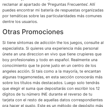
reclamar al apartado de ‘Preguntas Frecuentes’. Allí
puedes encontrar mi batería de respuestas organizadas
por temáticas sobre las particularidades más comunes
dentre los usuarios.
Otras Promociones
Si tiene síntomas de adicción the los juegos, consulte al
especialista. Si quieres una experiencia más personal
únete an una direccion en vivo que tiene crupieres que
boy profesionales y todo en español. Realmente una
conocimiento que te pone justo en un centro de los
angeles acción. Si tais como a la mayoría, te encantan
algunas tragamonedas, en esta sección conocerás más
sobre los títulos más destacados. Luego solo tendrás
que elegir el suma que depositarás con escribir los 12
dígitos de tu número INE durante el reverso de tu
tarjeta con el resto de aquellas datos correspondientes
pra hacer el gusto. Este es un método de depósito más