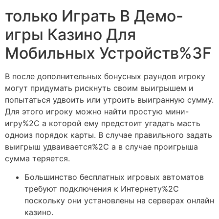
только Играть В Демо-
игры Казино Для
Мобильных Устройств%3F
В после дополнительных бонусных раундов игроку
могут придумать рискнуть своим выигрышем и
попытаться удвоить или утроить выигранную сумму.
Для этого игроку можно найти простую мини-
игру%2C а которой ему предстоит угадать масть
одноиз порядок карты. В случае правильного задать
выигрыш удваивается%2C а в случае проигрыша
сумма теряется.
Большинство бесплатных игровых автоматов
требуют подключения к Интернету%2C
поскольку они установлены на серверах онлайн
казино.