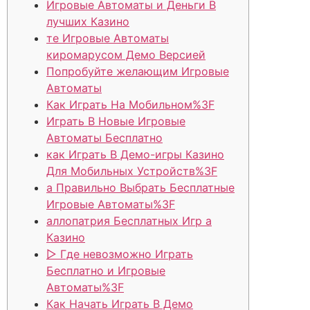
Игровые Автоматы и Деньги В
лучших Казино
те Игровые Автоматы
киромарусом Демо Версией
Попробуйте желающим Игровые
Автоматы
Как Играть На Мобильном%3F
Играть В Новые Игровые
Автоматы Бесплатно
как Играть В Демо-игры Казино
Для Мобильных Устройств%3F
а Правильно Выбрать Бесплатные
Игровые Автоматы%3F
аллопатрия Бесплатных Игр а
Казино
▷ Где невозможно Играть
Бесплатно и Игровые
Автоматы%3F
Как Начать Играть В Демо