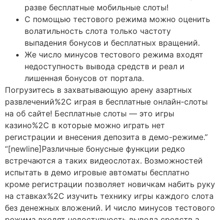
разве бесплатные мобильные слоты!
С помощью тестового режима можно оценить
волатильность слота только частоту
выпадения бонусов и бесплатных вращений.
Же число минусов тестового режима входят
недоступность вывода средств и реал и
лишенная бонусов от портала.
Погрузитесь в захватывающую арену азартных
развлечений%2C играя в бесплатные онлайн-слоты
на об сайте! Бесплатные слоты — это игры
казино%2C в которые можно играть нет
регистрации и внесения депозита в демо-режиме.”
“[newline]Различные бонусные функции редко
встречаются а таких видеослотах. Возможностей
испытать в демо игровые автоматы бесплатно
кроме регистрации позволяет новичкам набить руку
на ставках%2C изучить технику игры каждого слота
без денежных вложений. И число минусов тестового
режима входят недоступность вывода средств а