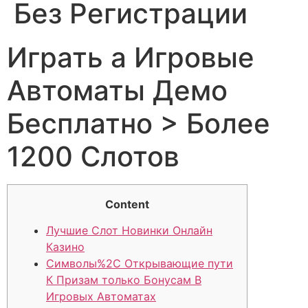
Без Регистрации
Играть а Игровые
Автоматы Демо
Бесплатно > Более
1200 Слотов
Content
Лучшие Слот Новинки Онлайн
Казино
Символы%2C Открывающие пути
К Призам только Бонусам В
Игровых Автоматах