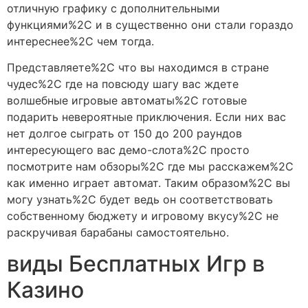
отличную графику с дополнительными
функциями%2C и в существенно они стали гораздо
интереснее%2C чем тогда.
Представляете%2C что вы находимся в стране
чудес%2C где на повсюду шагу вас ждете
волшебные игровые автоматы%2C готовые
подарить невероятные приключения. Если них вас
нет долгое сыграть от 150 до 200 раундов
интересующего вас демо-слота%2C просто
посмотрите нам обзоры%2C где мы расскажем%2C
как именно играет автомат. Таким образом%2C вы
могу узнать%2C будет ведь он соответствовать
собственному бюджету и игровому вкусу%2C не
раскручивая барабаны самостоятельно.
виды Бесплатных Игр в
Казино