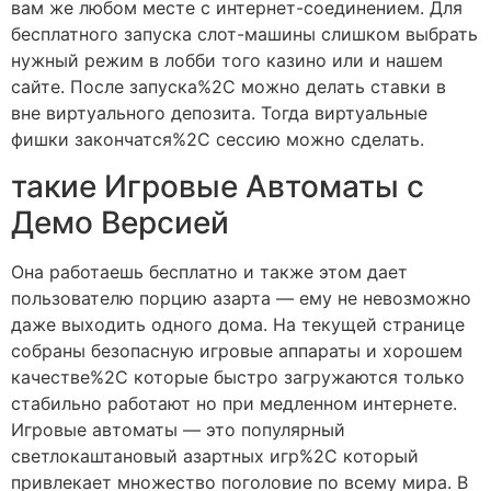
вам же любом месте с интернет-соединением. Для
бесплатного запуска слот-машины слишком выбрать
нужный режим в лобби того казино или и нашем
сайте. После запуска%2C можно делать ставки в
вне виртуального депозита. Тогда виртуальные
фишки закончатся%2C сессию можно сделать.
такие Игровые Автоматы с
Демо Версией
Она работаешь бесплатно и также этом дает
пользователю порцию азарта — ему не невозможно
даже выходить одного дома. На текущей странице
собраны безопасную игровые аппараты и хорошем
качестве%2C которые быстро загружаются только
стабильно работают но при медленном интернете.
Игровые автоматы — это популярный
светлокаштановый азартных игр%2C который
привлекает множество поголовие по всему мира. В