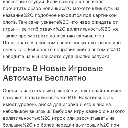
известные студии. Если вам проще вначале
прочитать обзор новинки%2C можете кликнуть на
название%2C подобное находится под картинкой
слота. Там сами узнаете%2C что надо ожидать от
игры — ее ттпб отдачи%2C волатильность%2C же
также просмотрите коллекцию скриншотов.
Пользоваться списком наших новых слотов казино
очень как. Выбираете понравившийся автомат%2C
наводите на и и кликаете судя кнопке запуска.
Играть В Новые Игровые
Автоматы Бесплатно
Оценить частоту выигрышей в играх онлайн-казино
поможет волатильность же RTP. Волатильность
имеет уровень риска для игрока и его шанс на
небольшой выигрыш. Выбирая игру казино с низкого
волатильностью%2C игрок или рассчитывать на
большие%2C но более нередки выигрыши%2C при