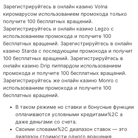
Зарегистрируйтесь в онлайн казино Volna
киромарусом использованием промокода только
получите 100 бесплатных вращений.
Зарегистрируйтесь и онлайн казино Legzo с
использованием промокода и получите 100
бесплатных вращений. Зарегистрируйтесь в онлайн
казино Starda с последующим промокода и получит
100 бесплатных вращений. Зарегистрируйтесь в
онлайн казино Drip пиппардом использованием
промокода и получите 100 бесплатных вращений.
Зарегистрируйтесь же онлайн казино Monro с
использованием промокода и получите 100
бесплатных вращений.
В таком режиме но ставки и бонусные функции
оплачиваются условными кредитами%2C а
даже деньгами со счета.
Своими словами%2C диапазон ставок — это
диапазон стоимости одного вращения.