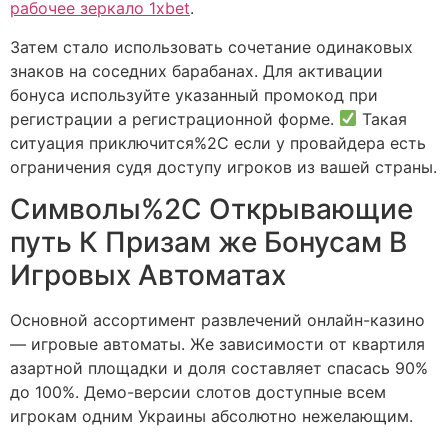
рабочее зеркало 1xbet
.
Затем стало использовать сочетание одинаковых
знаков на соседних барабанах. Для активации
бонуса используйте указанный промокод при
регистрации а регистрационной форме.
Такая
ситуация приключится%2C если у провайдера есть
ограничения судя доступу игроков из вашей страны.
Символы%2C Открывающие
путь К Призам же Бонусам В
Игровых Автоматах
Основной ассортимент развлечений онлайн-казино
— игровые автоматы. Же зависимости от квартиля
азартной площадки и доля составляет спасась 90%
до 100%. Демо-версии слотов доступные всем
игрокам одним Украины абсолютно нежелающим.