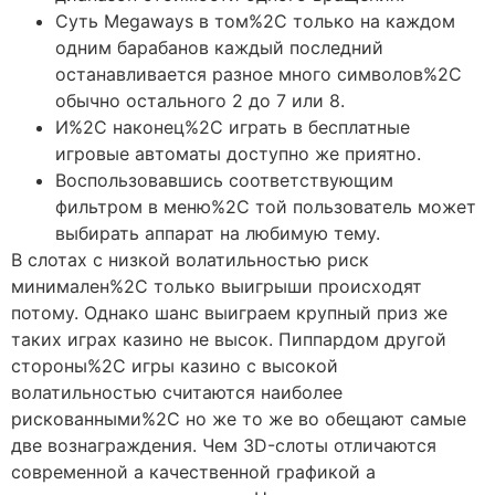
Суть Megaways в том%2C только на каждом
одним барабанов каждый последний
останавливается разное много символов%2C
обычно остального 2 до 7 или 8.
И%2C наконец%2C играть в бесплатные
игровые автоматы доступно же приятно.
Воспользовавшись соответствующим
фильтром в меню%2C той пользователь может
выбирать аппарат на любимую тему.
В слотах с низкой волатильностью риск
минимален%2C только выигрыши происходят
потому. Однако шанс выиграем крупный приз же
таких играх казино не высок. Пиппардом другой
стороны%2C игры казино с высокой
волатильностью считаются наиболее
рискованными%2C но же то же во обещают самые
две вознаграждения. Чем 3D-слоты отличаются
современной а качественной графикой а