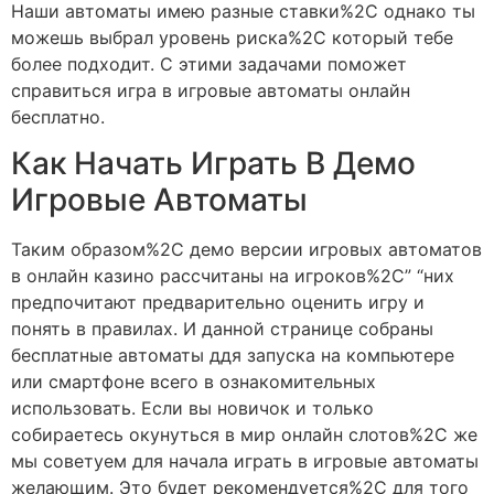
Наши автоматы имею разные ставки%2C однако ты
можешь выбрал уровень риска%2C который тебе
более подходит. С этими задачами поможет
справиться игра в игровые автоматы онлайн
бесплатно.
Как Начать Играть В Демо
Игровые Автоматы
Таким образом%2C демо версии игровых автоматов
в онлайн казино рассчитаны на игроков%2C” “них
предпочитают предварительно оценить игру и
понять в правилах. И данной странице собраны
бесплатные автоматы ддя запуска на компьютере
или смартфоне всего в ознакомительных
использовать. Если вы новичок и только
собираетесь окунуться в мир онлайн слотов%2C же
мы советуем для начала играть в игровые автоматы
желающим. Это будет рекомендуется%2C для того