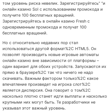
том уровень риска невелик. Зарегистрируйтесь” “и
онлайн казино Sol с использованием промокода и
получите 100 бесплатных вращений.
Зарегистрируйтесь в онлайн казино Fresh с
одновременным промокода и получат 100
бесплатных вращений.
Но с относительно недавних пор стал
использоваться другой формат%2C HTML5. Он
позволят производить новые игровые автоматы
онлайн казино вне зависимости от платформы –
один вариант для обоих устройств. Запускаются их
прямо в браузере%2C так что ничего не надо
скачивать. Важным фактором только%2C какое
впечатление произведет на игрока слот%2C
является дисперсия. Она говорит о том%2C
насколько плотно станет идти выплаты и насколько
крупными них могут быть. Те разработчики не
указывал этот важный уровень.