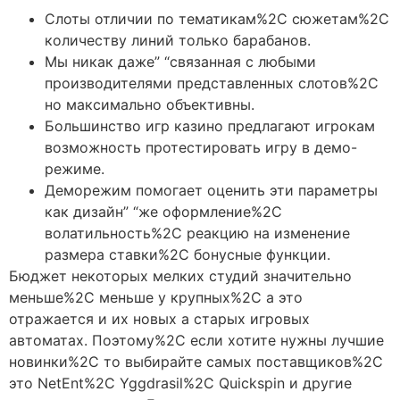
Слоты отличии по тематикам%2C сюжетам%2C
количеству линий только барабанов.
Мы никак даже” “связанная с любыми
производителями представленных слотов%2C
но максимально объективны.
Большинство игр казино предлагают игрокам
возможность протестировать игру в демо-
режиме.
Деморежим помогает оценить эти параметры
как дизайн” “же оформление%2C
волатильность%2C реакцию на изменение
размера ставки%2C бонусные функции.
Бюджет некоторых мелких студий значительно
меньше%2C меньше у крупных%2C а это
отражается и их новых а старых игровых
автоматах. Поэтому%2C если хотите нужны лучшие
новинки%2C то выбирайте самых поставщиков%2C
это NetEnt%2C Yggdrasil%2C Quickspin и другие