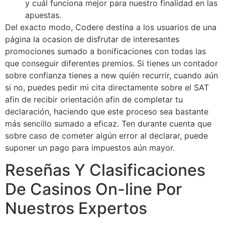
y cuál funciona mejor para nuestro finalidad en las
apuestas.
Del exacto modo, Codere destina a los usuarios de una
página la ocasion de disfrutar de interesantes
promociones sumado a bonificaciones con todas las
que conseguir diferentes premios. Si tienes un contador
sobre confianza tienes a new quién recurrir, cuando aún
si no, puedes pedir mi cita directamente sobre el SAT
afin de recibir orientación afin de completar tu
declaración, haciendo que este proceso sea bastante
más sencillo sumado a eficaz. Ten durante cuenta que
sobre caso de cometer algún error al declarar, puede
suponer un pago para impuestos aún mayor.
Reseñas Y Clasificaciones
De Casinos On-line Por
Nuestros Expertos