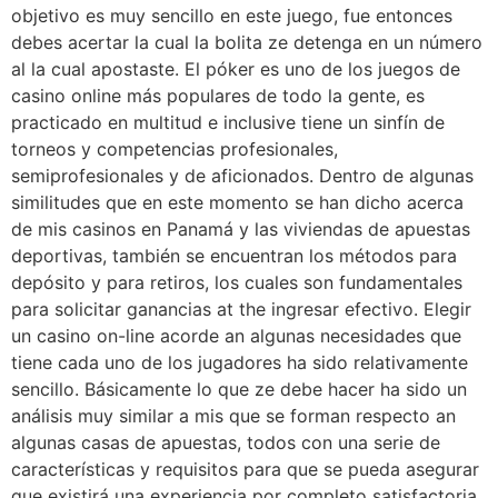
objetivo es muy sencillo en este juego, fue entonces
debes acertar la cual la bolita ze detenga en un número
al la cual apostaste. El póker es uno de los juegos de
casino online más populares de todo la gente, es
practicado en multitud e inclusive tiene un sinfín de
torneos y competencias profesionales,
semiprofesionales y de aficionados. Dentro de algunas
similitudes que en este momento se han dicho acerca
de mis casinos en Panamá y las viviendas de apuestas
deportivas, también se encuentran los métodos para
depósito y para retiros, los cuales son fundamentales
para solicitar ganancias at the ingresar efectivo. Elegir
un casino on-line acorde an algunas necesidades que
tiene cada uno de los jugadores ha sido relativamente
sencillo. Básicamente lo que ze debe hacer ha sido un
análisis muy similar a mis que se forman respecto an
algunas casas de apuestas, todos con una serie de
características y requisitos para que se pueda asegurar
que existirá una experiencia por completo satisfactoria.