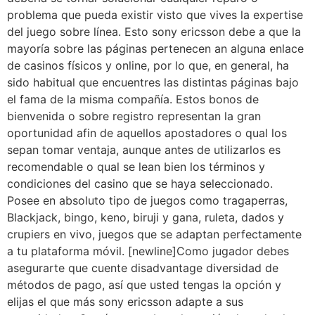
problema que pueda existir visto que vives la expertise
del juego sobre línea. Esto sony ericsson debe a que la
mayoría sobre las páginas pertenecen an alguna enlace
de casinos físicos y online, por lo que, en general, ha
sido habitual que encuentres las distintas páginas bajo
el fama de la misma compañía. Estos bonos de
bienvenida o sobre registro representan la gran
oportunidad afin de aquellos apostadores o qual los
sepan tomar ventaja, aunque antes de utilizarlos es
recomendable o qual se lean bien los términos y
condiciones del casino que se haya seleccionado.
Posee en absoluto tipo de juegos como tragaperras,
Blackjack, bingo, keno, biruji y gana, ruleta, dados y
crupiers en vivo, juegos que se adaptan perfectamente
a tu plataforma móvil. [newline]Como jugador debes
asegurarte que cuente disadvantage diversidad de
métodos de pago, así que usted tengas la opción y
elijas el que más sony ericsson adapte a sus