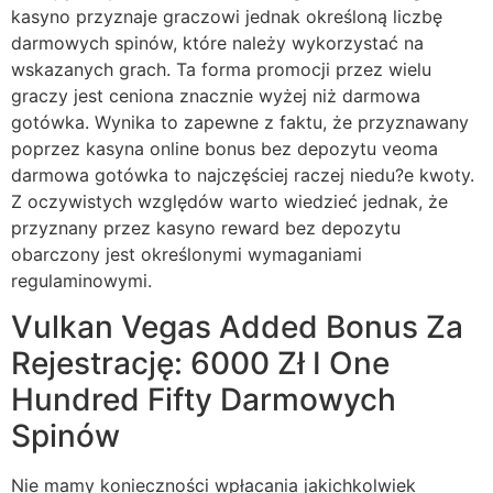
kasyno przyznaje graczowi jednak określoną liczbę
darmowych spinów, które należy wykorzystać na
wskazanych grach. Ta forma promocji przez wielu
graczy jest ceniona znacznie wyżej niż darmowa
gotówka. Wynika to zapewne z faktu, że przyznawany
poprzez kasyna online bonus bez depozytu veoma
darmowa gotówka to najczęściej raczej niedu?e kwoty.
Z oczywistych względów warto wiedzieć jednak, że
przyznany przez kasyno reward bez depozytu
obarczony jest określonymi wymaganiami
regulaminowymi.
Vulkan Vegas Added Bonus Za
Rejestrację: 6000 Zł I One
Hundred Fifty Darmowych
Spinów
Nie mamy konieczności wpłacania jakichkolwiek