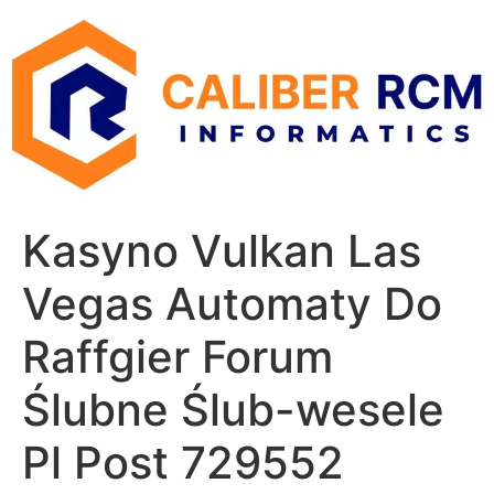
Skip
to
content
Kasyno Vulkan Las
Vegas Automaty Do
Raffgier Forum
Ślubne Ślub-wesele
Pl Post 729552