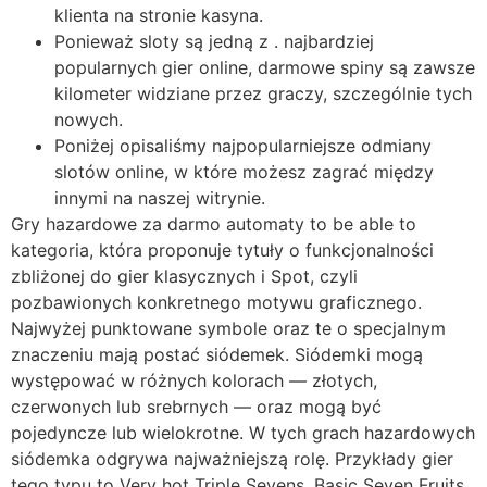
klienta na stronie kasyna.
Ponieważ sloty są jedną z . najbardziej
popularnych gier online, darmowe spiny są zawsze
kilometer widziane przez graczy, szczególnie tych
nowych.
Poniżej opisaliśmy najpopularniejsze odmiany
slotów online, w które możesz zagrać między
innymi na naszej witrynie.
Gry hazardowe za darmo automaty to be able to
kategoria, która proponuje tytuły o funkcjonalności
zbliżonej do gier klasycznych i Spot, czyli
pozbawionych konkretnego motywu graficznego.
Najwyżej punktowane symbole oraz te o specjalnym
znaczeniu mają postać siódemek. Siódemki mogą
występować w różnych kolorach — złotych,
czerwonych lub srebrnych — oraz mogą być
pojedyncze lub wielokrotne. W tych grach hazardowych
siódemka odgrywa najważniejszą rolę. Przykłady gier
tego typu to Very hot Triple Sevens, Basic Seven Fruits,