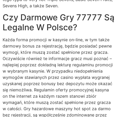
Sevens High, a także Seven.
Czy Darmowe Gry 77777 Są
Legalne W Polsce?
Każda forma promocji w kasynie on-line, w tym także
darmowy bonus za rejestrację, będzie posiadać pewne
wymogi, które muszą zostać spełnione przez gracza.
Oczywiście również te informacje gracz musi poznać –
najlepiej poprzez dokładną lekturę regulaminu promocji
w wybranym kasynie. W przypadku niedopełnienia
wymogów stawianych przez casino wypłata wygranej
uzyskanej poprzez bonusy bez depozytu może okazać
się niemożliwa. Regulamin oferty promocyjnej kasyna
on the internet za każdym razem stanowi zbiór
wymagań, które muszą zostać spełnione przez gracza
w całości. Gry hazardowe maszyny hot spot za darmo
bez rejestracji, są współcześnie zdominowane przez