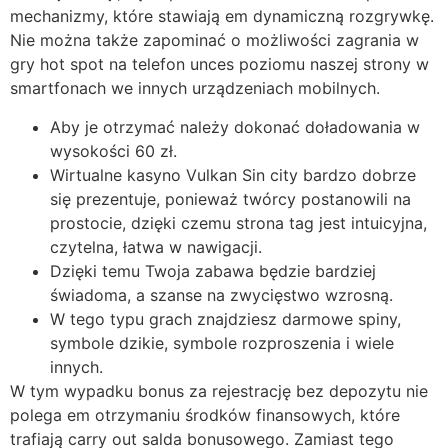
mechanizmy, które stawiają em dynamiczną rozgrywkę.
Nie można także zapominać o możliwości zagrania w
gry hot spot na telefon unces poziomu naszej strony w
smartfonach we innych urządzeniach mobilnych.
Aby je otrzymać należy dokonać doładowania w
wysokości 60 zł.
Wirtualne kasyno Vulkan Sin city bardzo dobrze
się prezentuje, ponieważ twórcy postanowili na
prostocie, dzięki czemu strona tag jest intuicyjna,
czytelna, łatwa w nawigacji.
Dzięki temu Twoja zabawa będzie bardziej
świadoma, a szanse na zwycięstwo wzrosną.
W tego typu grach znajdziesz darmowe spiny,
symbole dzikie, symbole rozproszenia i wiele
innych.
W tym wypadku bonus za rejestrację bez depozytu nie
polega em otrzymaniu środków finansowych, które
trafiają carry out salda bonusowego. Zamiast tego