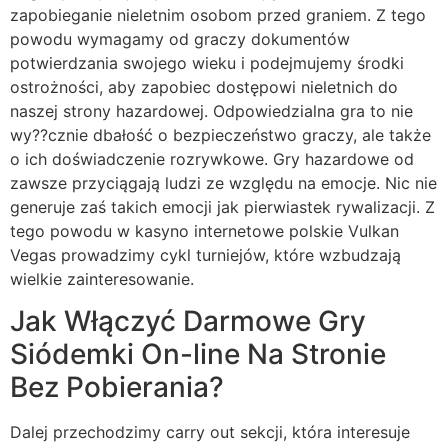
zapobieganie nieletnim osobom przed graniem. Z tego
powodu wymagamy od graczy dokumentów
potwierdzania swojego wieku i podejmujemy środki
ostrożności, aby zapobiec dostępowi nieletnich do
naszej strony hazardowej. Odpowiedzialna gra to nie
wy??cznie dbałość o bezpieczeństwo graczy, ale także
o ich doświadczenie rozrywkowe. Gry hazardowe od
zawsze przyciągają ludzi ze względu na emocje. Nic nie
generuje zaś takich emocji jak pierwiastek rywalizacji. Z
tego powodu w kasyno internetowe polskie Vulkan
Vegas prowadzimy cykl turniejów, które wzbudzają
wielkie zainteresowanie.
Jak Włączyć Darmowe Gry
Siódemki On-line Na Stronie
Bez Pobierania?
Dalej przechodzimy carry out sekcji, która interesuje