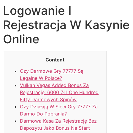
Logowanie I
Rejestracja W Kasynie
Online
Content
Czy Darmowe Gry 77777 Są
Legalne W Polsce?
Vulkan Vegas Added Bonus Za
Rejestrację: 6000 Zł I One Hundred
Fifty Darmowych Spinów
Czy Działają W Sieci Gry 77777 Za
Darmo Do Pobrania?
Darmowa Kasa Za Rejestrację Bez
Depozytu Jako Bonus Na Start