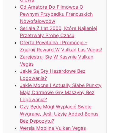
Od Amatora Do Filmowca O
Pewnym Przypadku Francuskich
Nowofalowców
Seriale Z Lat 2000, Które Najlepiej
Przetrwały Próbę Czasu
Oferta Powitalna I Promocje –
Zgarnij Reward W Vulkan Las Vegas!
Zarejestruj Się W Kasynie Vulkan
Vegas
Jakie Są Gry Hazardowe Bez
Logowania?
Jakie Mocne I Actually Słabe Punkty
Mają Darmowe Gry Maszyny Bez
Logowania?
Czy Będę Mógł Wypłacić Swoje
Wygrane, Jeśli Użyję Added Bonus
Bez Depozytu?
Wersja Mobilna Vulkan Vegas