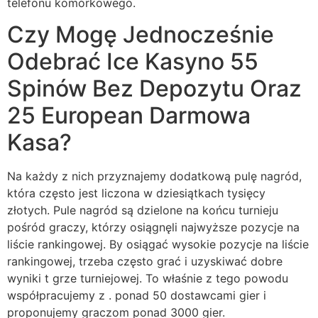
telefonu komórkowego.
Czy Mogę Jednocześnie
Odebrać Ice Kasyno 55
Spinów Bez Depozytu Oraz
25 European Darmowa
Kasa?
Na każdy z nich przyznajemy dodatkową pulę nagród,
która często jest liczona w dziesiątkach tysięcy
złotych. Pule nagród są dzielone na końcu turnieju
pośród graczy, którzy osiągnęli najwyższe pozycje na
liście rankingowej. By osiągać wysokie pozycje na liście
rankingowej, trzeba często grać i uzyskiwać dobre
wyniki t grze turniejowej. To właśnie z tego powodu
współpracujemy z . ponad 50 dostawcami gier i
proponujemy graczom ponad 3000 gier.