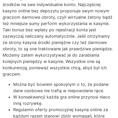
środków na swe indywidualne konto. Najczęściej
kasyno online bez depozytu proponuje swym nowym
graczom darmowe obroty, czyli wirtualne żetony bądź
też mniejsze sumy perform wykorzystania w kasynie.
Taki bonus bez wpłaty po rejestracji konta jest
zazwyczaj naliczany automatycznie. Jeśli otrzymamy
ze strony kasyna środki pieniężne czy też darmowe
obroty, to są one traktowane jak prawdziwe pieniądze.
Możemy zatem wykorzystywać je do zarabiania
kolejnych pieniędzy w kasynie. Wszystkie one są
konkurencją, ponieważ wszystkie chcą, abyś był ich
graczem.
Można być bowiem spokojnym o to, że podane
dane osobowe nie trafią w niepowołane ręce.
W konsekwencji każda gra online przynosi nieco
inną rozrywkę.
Regulamin oferty promocyjnej kasyna online za
każdym razem stanowi zbiór wymagań, które