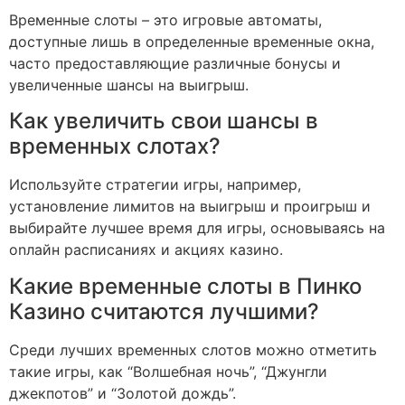
Временные слоты – это игровые автоматы,
доступные лишь в определенные временные окна,
часто предоставляющие различные бонусы и
увеличенные шансы на выигрыш.
Как увеличить свои шансы в
временных слотах?
Используйте стратегии игры, например,
установление лимитов на выигрыш и проигрыш и
выбирайте лучшее время для игры, основываясь на
оnлайн расписаниях и акциях казино.
Какие временные слоты в Пинко
Казино считаются лучшими?
Среди лучших временных слотов можно отметить
такие игры, как “Волшебная ночь”, “Джунгли
джекпотов” и “Золотой дождь”.