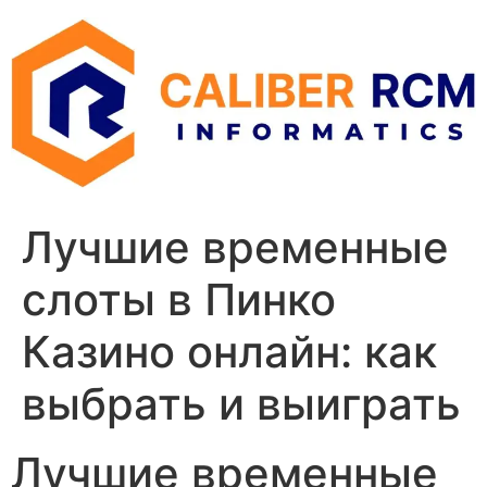
Skip
to
content
Лучшие временные
слоты в Пинко
Казино онлайн: как
выбрать и выиграть
Лучшие временные