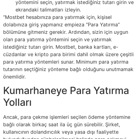
yöntemini seçin, yatırmak istediğiniz tutarı girin ve
ekrandaki talimatları izleyin.
“Mostbet hesabınıza para yatırmak için, kişisel
dolabınıza giriş yapmanız empieza “Para Yatırma”
bölümüne gitmeniz gerekir. Ardından, sizin için uygun
olan para yatırma yöntemini seçin ve yatırmak
istediğiniz tutarı girin. Mostbet, banka kartları, e-
cüzdanlar ve kripto para birimi dahil olmak üzere çeşitli
para yatırma yöntemleri sunar. Minimum para yatırma
tutarının seçtiğiniz yönteme bağlı olduğunu unutmamak
önemlidir.
Kumarhaneye Para Yatırma
Yolları
Ancak, para çekme işlemleri seçilen ödeme yöntemine
bağlı olarak birkaç saat ila üç gün sürebilir. Şirket,
kullanıcının dolandırıcılık veya yasa dışı faaliyette