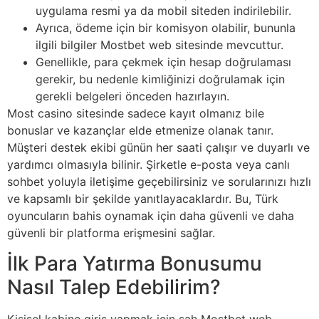
uygulama resmi ya da mobil siteden indirilebilir.
Ayrıca, ödeme için bir komisyon olabilir, bununla
ilgili bilgiler Mostbet web sitesinde mevcuttur.
Genellikle, para çekmek için hesap doğrulaması
gerekir, bu nedenle kimliğinizi doğrulamak için
gerekli belgeleri önceden hazırlayın.
Most casino sitesinde sadece kayıt olmanız bile
bonuslar ve kazançlar elde etmenize olanak tanır.
Müşteri destek ekibi günün her saati çalışır ve duyarlı ve
yardımcı olmasıyla bilinir. Şirketle e-posta veya canlı
sohbet yoluyla iletişime geçebilirsiniz ve sorularınızı hızlı
ve kapsamlı bir şekilde yanıtlayacaklardır. Bu, Türk
oyuncuların bahis oynamak için daha güvenli ve daha
güvenli bir platforma erişmesini sağlar.
İlk Para Yatırma Bonusumu
Nasıl Talep Edebilirim?
Kişisel kabine giriş yapmak için sah Mostbet web