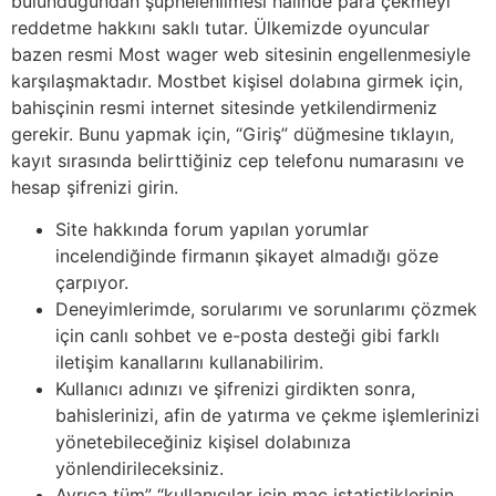
bulunduğundan şüphelenilmesi halinde para çekmeyi
reddetme hakkını saklı tutar. Ülkemizde oyuncular
bazen resmi Most wager web sitesinin engellenmesiyle
karşılaşmaktadır. Mostbet kişisel dolabına girmek için,
bahisçinin resmi internet sitesinde yetkilendirmeniz
gerekir. Bunu yapmak için, “Giriş” düğmesine tıklayın,
kayıt sırasında belirttiğiniz cep telefonu numarasını ve
hesap şifrenizi girin.
Site hakkında forum yapılan yorumlar
incelendiğinde firmanın şikayet almadığı göze
çarpıyor.
Deneyimlerimde, sorularımı ve sorunlarımı çözmek
için canlı sohbet ve e-posta desteği gibi farklı
iletişim kanallarını kullanabilirim.
Kullanıcı adınızı ve şifrenizi girdikten sonra,
bahislerinizi, afin de yatırma ve çekme işlemlerinizi
yönetebileceğiniz kişisel dolabınıza
yönlendirileceksiniz.
Ayrıca tüm” “kullanıcılar için maç istatistiklerinin