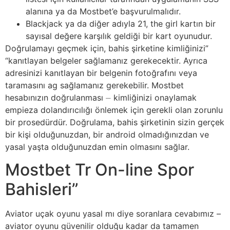
alanına ya da Mostbet’e başvurulmalıdır.
Blackjack ya da diğer adıyla 21, the girl kartın bir
sayısal değere karşılık geldiği bir kart oyunudur.
Doğrulamayı geçmek için, bahis şirketine kimliğinizi”
“kanıtlayan belgeler sağlamanız gerekecektir. Ayrıca
adresinizi kanıtlayan bir belgenin fotoğrafını veya
taramasını ag sağlamanız gerekebilir. Mostbet
hesabınızın doğrulanması ⏤ kimliğinizi onaylamak
empieza dolandırıcılığı önlemek için gerekli olan zorunlu
bir prosedürdür. Doğrulama, bahis şirketinin sizin gerçek
bir kişi olduğunuzdan, bir android olmadığınızdan ve
yasal yaşta olduğunuzdan emin olmasını sağlar.
Mostbet Tr On-line Spor
Bahisleri”
Aviator uçak oyunu yasal mı diye soranlara cevabımız –
aviator oyunu güvenilir olduğu kadar da tamamen