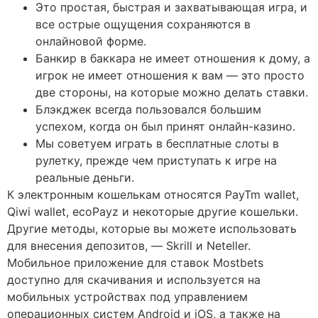
Это простая, быстрая и захватывающая игра, и
все острые ощущения сохраняются в
онлайновой форме.
Банкир в баккара не имеет отношения к дому, а
игрок не имеет отношения к вам — это просто
две стороны, на которые можно делать ставки.
Блэкджек всегда пользовался большим
успехом, когда он был принят онлайн-казино.
Мы советуем играть в бесплатные слоты в
рулетку, прежде чем приступать к игре на
реальные деньги.
К электронным кошелькам относятся PayTm wallet,
Qiwi wallet, ecoPayz и некоторые другие кошельки.
Другие методы, которые вы можете использовать
для внесения депозитов, — Skrill и Neteller.
Мобильное приложение для ставок Mostbets
доступно для скачивания и используется на
мобильных устройствах под управлением
операционных систем Android и iOS, а также на