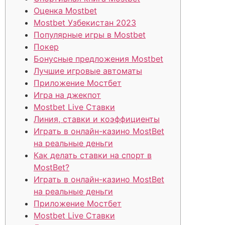
Оценка Mostbet
Mostbet Узбекистан 2023
Популярные игры в Mostbet
Покер
Бонусные предложения Mostbet
Лучшие игровые автоматы
Приложение Мостбет
Игра на джекпот
Mostbet Live Ставки
Линия, ставки и коэффициенты
Играть в онлайн-казино MostBet
на реальные деньги
Как делать ставки на спорт в
MostBet?
Играть в онлайн-казино MostBet
на реальные деньги
Приложение Мостбет
Mostbet Live Ставки