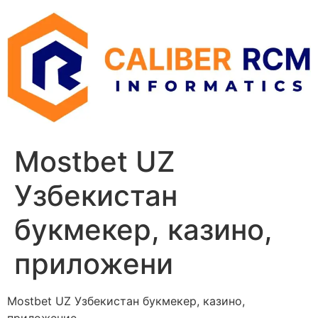
Skip
to
content
Mostbet UZ
Узбекистан
букмекер, казино,
приложени
Mostbet UZ Узбекистан букмекер, казино,
приложение