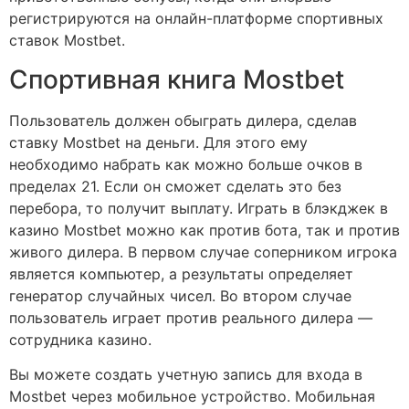
регистрируются на онлайн-платформе спортивных
ставок Mostbet.
Спортивная книга Mostbet
Пользователь должен обыграть дилера, сделав
ставку Mostbet на деньги. Для этого ему
необходимо набрать как можно больше очков в
пределах 21. Если он сможет сделать это без
перебора, то получит выплату. Играть в блэкджек в
казино Mostbet можно как против бота, так и против
живого дилера. В первом случае соперником игрока
является компьютер, а результаты определяет
генератор случайных чисел. Во втором случае
пользователь играет против реального дилера —
сотрудника казино.
Вы можете создать учетную запись для входа в
Mostbet через мобильное устройство. Мобильная