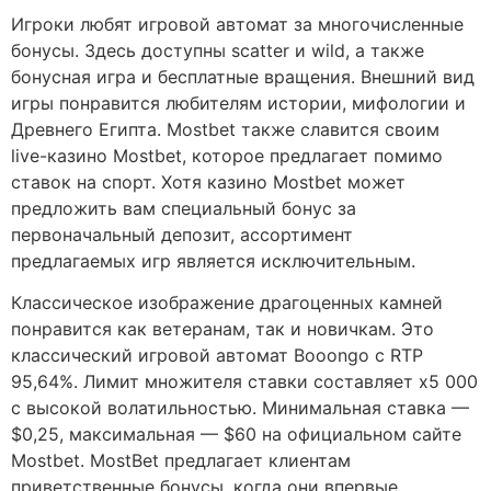
Игроки любят игровой автомат за многочисленные
бонусы. Здесь доступны scatter и wild, а также
бонусная игра и бесплатные вращения. Внешний вид
игры понравится любителям истории, мифологии и
Древнего Египта. Mostbet также славится своим
live-казино Mostbet, которое предлагает помимо
ставок на спорт. Хотя казино Mostbet может
предложить вам специальный бонус за
первоначальный депозит, ассортимент
предлагаемых игр является исключительным.
Классическое изображение драгоценных камней
понравится как ветеранам, так и новичкам. Это
классический игровой автомат Booongo с RTP
95,64%. Лимит множителя ставки составляет х5 000
с высокой волатильностью. Минимальная ставка —
$0,25, максимальная — $60 на официальном сайте
Mostbet. MostBet предлагает клиентам
приветственные бонусы, когда они впервые