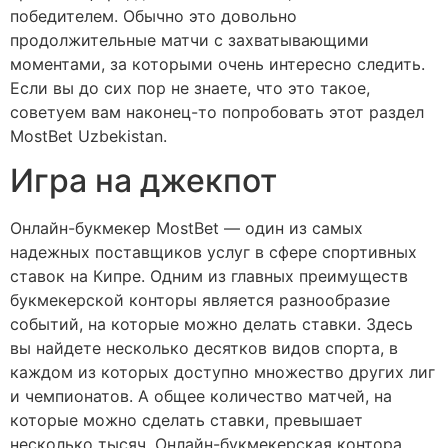
победителем. Обычно это довольно
продолжительные матчи с захватывающими
моментами, за которыми очень интересно следить.
Если вы до сих пор не знаете, что это такое,
советуем вам наконец-то попробовать этот раздел
MostBet Uzbekistan.
Игра на джекпот
Онлайн-букмекер MostBet — один из самых
надежных поставщиков услуг в сфере спортивных
ставок на Кипре. Одним из главных преимуществ
букмекерской конторы является разнообразие
событий, на которые можно делать ставки. Здесь
вы найдете несколько десятков видов спорта, в
каждом из которых доступно множество других лиг
и чемпионатов. А общее количество матчей, на
которые можно сделать ставки, превышает
несколько тысяч. Онлайн-букмекерская контора