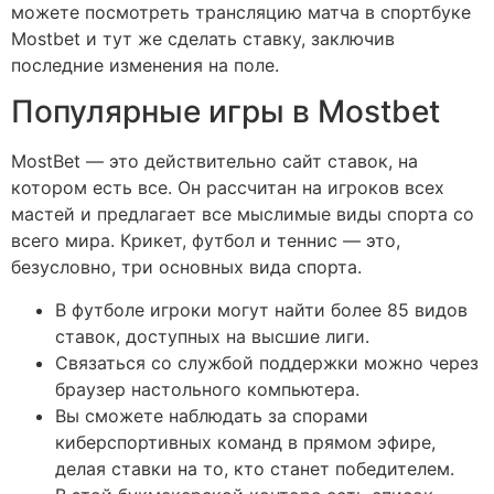
можете посмотреть трансляцию матча в спортбуке
Mostbet и тут же сделать ставку, заключив
последние изменения на поле.
Популярные игры в Mostbet
MostBet — это действительно сайт ставок, на
котором есть все. Он рассчитан на игроков всех
мастей и предлагает все мыслимые виды спорта со
всего мира. Крикет, футбол и теннис — это,
безусловно, три основных вида спорта.
В футболе игроки могут найти более 85 видов
ставок, доступных на высшие лиги.
Связаться со службой поддержки можно через
браузер настольного компьютера.
Вы сможете наблюдать за спорами
киберспортивных команд в прямом эфире,
делая ставки на то, кто станет победителем.