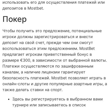
использовать его для осуществления платежей или
депозитов в Mostbet.
Покер
Чтобы получить это предложение, потенциальные
игроки должны зарегистрироваться и внести
депозит на свой счет, прежде чем они смогут
воспользоваться этим предложением. MostBet
предлагает игрокам приветственный бонус в
размере €300, в зависимости от выбранной валюты.
Платежи осуществляются по зашифрованным
каналам, а наличие лицензии гарантирует
безопасность платежей. Mostbet позволяет играть в
онлайн-слоты и другие популярные азартные игры, а
также делать ставки на спорт.
Здесь вы регистрируетесь в выбранном вами
турнире или записываетесь в список