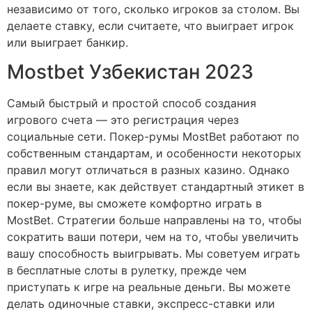
независимо от того, сколько игроков за столом. Вы
делаете ставку, если считаете, что выиграет игрок
или выиграет банкир.
Mostbet Узбекистан 2023
Самый быстрый и простой способ создания
игрового счета — это регистрация через
социальные сети. Покер-румы MostBet работают по
собственным стандартам, и особенности некоторых
правил могут отличаться в разных казино. Однако
если вы знаете, как действует стандартный этикет в
покер-руме, вы сможете комфортно играть в
MostBet. Стратегии больше направлены на то, чтобы
сократить ваши потери, чем на то, чтобы увеличить
вашу способность выигрывать. Мы советуем играть
в бесплатные слоты в рулетку, прежде чем
приступать к игре на реальные деньги. Вы можете
делать одиночные ставки, экспресс-ставки или