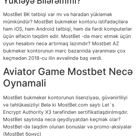
Yükləyə Bilərəmmi?
MostBet BK tətbiqi var mı və haradan yükləmək
mümkündür? MostBet bukmeker kontoru istifadəçilərə
həm iOS, həm Android tətbiqi, həm də fərdi komputerlər
üçün əlfəcin təqdim edir. MostBet -də mərc etmək üçün
oyun hesabını necə artırmaq lazımdır? Mostbet AZ
bukmeker kontorunun mərc bazarında yaranması çox
keçmədən 2018-cu ilin əvvəlində baş verdi.
Aviator Game Mostbet Necə
Oynamali
MostBet bukmeker kontorunun lisenziyası, güvənirliliyi
və təhlükəsizliyi Belə ki MostBet.com saytı Let`s
Encrypt Authority X3 tərəfindən sertifikatlaşdırılmışdır.
MostBet saytında necə qeydiyyatdan keçmək olar?
MostBet-də təqdim olunan bonuslar və promo-aksiyalar
(MostBet бонус)