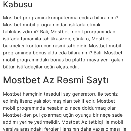
Kabusu
Mostbet proqramını kompüterimə endirə bilərəmmi?
Mostbet mobil proqramından istifadə etmək
təhlükəsizdirmi? Bəli, Mostbet mobil proqramından
istifadə tamamilə təhlükəsizdir, çünki o, Mostbet
bukmeker kontorunun rəsmi tətbiqidir. Mostbet mobil
proqramında bonus əldə edə bilərəmmi? Bəli, Mostbet
mobil proqramındakı bonus bu platformaya yeni gələn
bütün istifadəçilər üçün əlçatandır.
Mostbet Az Rəsmi Saytı
Mostbet həmçinin təsadüfi say generatoru ilə təchiz
edilmiş lisenziyalı slot maşınları təklif edir. Mostbet
mobil proqramında hesabınızı necə doldurmaq olar
Mostbet-dən pul çıxarmaq üçün oyunçu bir neçə sadə
addımı yerinə yetirməlidir. Mostbet Az tətbiqi ilə mobil
versiya arasındakı fərqlər Hansının daha yaxşı olması ilə