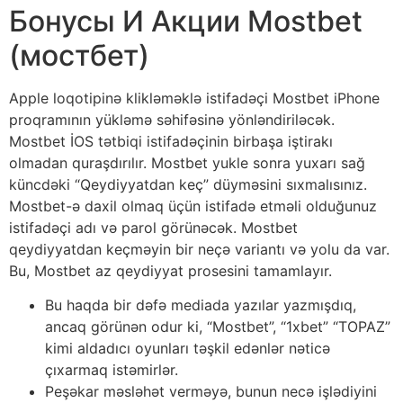
Бонусы И Акции Mostbet
(мостбет)
Apple loqotipinə klikləməklə istifadəçi Mostbet iPhone
proqramının yükləmə səhifəsinə yönləndiriləcək.
Mostbet İOS tətbiqi istifadəçinin birbaşa iştirakı
olmadan quraşdırılır. Mostbet yukle sonra yuxarı sağ
küncdəki “Qeydiyyatdan keç” düyməsini sıxmalısınız.
Mostbet-ə daxil olmaq üçün istifadə etməli olduğunuz
istifadəçi adı və parol görünəcək. Mostbet
qeydiyyatdan keçməyin bir neçə variantı və yolu da var.
Bu, Mostbet az qeydiyyat prosesini tamamlayır.
Bu haqda bir dəfə mediada yazılar yazmışdıq,
ancaq görünən odur ki, “Mostbet”, “1xbet” “TOPAZ”
kimi aldadıcı oyunları təşkil edənlər nəticə
çıxarmaq istəmirlər.
Peşəkar məsləhət verməyə, bunun necə işlədiyini