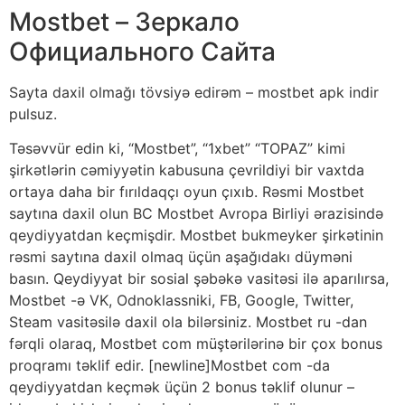
Mostbet – Зеркало
Официального Сайта
Sayta daxil olmağı tövsiyə edirəm – mostbet apk indir
pulsuz.
Təsəvvür edin ki, “Mostbet”, “1xbet” “TOPAZ” kimi
şirkətlərin cəmiyyətin kabusuna çevrildiyi bir vaxtda
ortaya daha bir fırıldaqçı oyun çıxıb. Rəsmi Mostbet
saytına daxil olun BC Mostbet Avropa Birliyi ərazisində
qeydiyyatdan keçmişdir. Mostbet bukmeyker şirkətinin
rəsmi saytına daxil olmaq üçün aşağıdakı düyməni
basın. Qeydiyyat bir sosial şəbəkə vasitəsi ilə aparılırsa,
Mostbet -ə VK, Odnoklassniki, FB, Google, Twitter,
Steam vasitəsilə daxil ola bilərsiniz. Mostbet ru -dan
fərqli olaraq, Mostbet com müştərilərinə bir çox bonus
proqramı təklif edir. [newline]Mostbet com -da
qeydiyyatdan keçmək üçün 2 bonus təklif olunur –