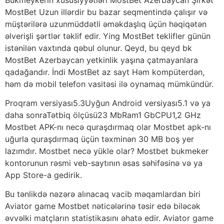
MostBet Uzun illərdir bu bazar seqmentində çalışır və
müştərilərə uzunmüddətli əməkdaşlıq üçün həqiqətən
əlverişli şərtlər təklif edir. Ying MostBet teklifler günün
istənilən vaxtında qəbul olunur. Qeyd, bu qeyd bk
MostBet Azerbaycan yetkinlik yaşına çatmayanlara
qadağandır. İndi MostBet az sayt Həm kompüterdən,
həm də mobil telefon vasitəsi ilə oynamaq mümkündür.
Proqram versiyası5.3Uyğun Android versiyası5.1 və ya
daha sonraTətbiq ölçüsü23 MbRam1 GbCPU1,2 GHz
Mostbet APK-nı necə quraşdırmaq olar Mostbet apk-nı
uğurla quraşdırmaq üçün təxminən 30 MB boş yer
lazımdır. Mostbet necə yükle olar? Mostbet bukmeker
kontorunun rəsmi veb-saytının əsas səhifəsinə və ya
App Store-a gedirik.
Bu tənlikdə nəzərə alınacaq vacib məqamlardan biri
Aviator game Mostbet nəticələrinə təsir edə biləcək
əvvəlki matçların statistikasını əhatə edir. Aviator game