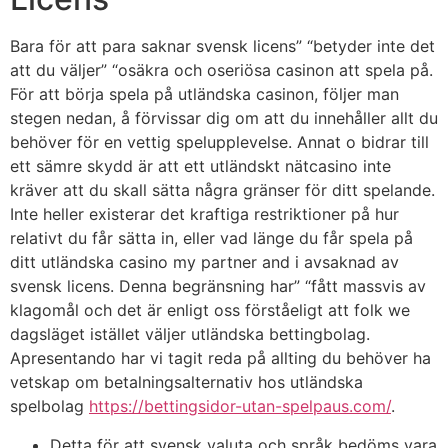
Bara för att para saknar svensk licens” “betyder inte det
att du väljer” “osäkra och oseriösa casinon att spela på.
För att börja spela på utländska casinon, följer man
stegen nedan, å förvissar dig om att du innehåller allt du
behöver för en vettig spelupplevelse. Annat o bidrar till
ett sämre skydd är att ett utländskt nätcasino inte
kräver att du skall sätta några gränser för ditt spelande.
Inte heller existerar det kraftiga restriktioner på hur
relativt du får sätta in, eller vad länge du får spela på
ditt utländska casino my partner and i avsaknad av
svensk licens. Denna begränsning har” “fått massvis av
klagomål och det är enligt oss förståeligt att folk we
dagsläget istället väljer utländska bettingbolag.
Apresentando har vi tagit reda på allting du behöver ha
vetskap om betalningsalternativ hos utländska
spelbolag
https://bettingsidor-utan-spelpaus.com/
.
Detta för att svensk valuta och språk bedöms vara