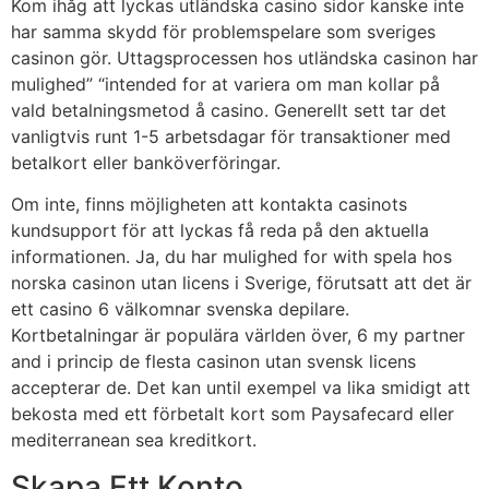
Kom ihåg att lyckas utländska casino sidor kanske inte
har samma skydd för problemspelare som sveriges
casinon gör. Uttagsprocessen hos utländska casinon har
mulighed” “intended for at variera om man kollar på
vald betalningsmetod å casino. Generellt sett tar det
vanligtvis runt 1-5 arbetsdagar för transaktioner med
betalkort eller banköverföringar.
Om inte, finns möjligheten att kontakta casinots
kundsupport för att lyckas få reda på den aktuella
informationen. Ja, du har mulighed for with spela hos
norska casinon utan licens i Sverige, förutsatt att det är
ett casino 6 välkomnar svenska depilare.
Kortbetalningar är populära världen över, 6 my partner
and i princip de flesta casinon utan svensk licens
accepterar de. Det kan until exempel va lika smidigt att
bekosta med ett förbetalt kort som Paysafecard eller
mediterranean sea kreditkort.
Skapa Ett Konto