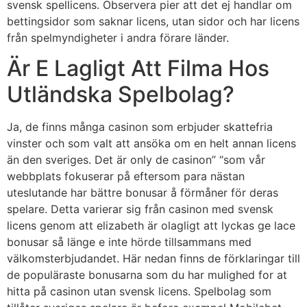
svensk spellicens. Observera pier att det ej handlar om
bettingsidor som saknar licens, utan sidor och har licens
från spelmyndigheter i andra förare länder.
Är E Lagligt Att Filma Hos
Utländska Spelbolag?
Ja, de finns många casinon som erbjuder skattefria
vinster och som valt att ansöka om en helt annan licens
än den sveriges. Det är only de casinon” “som vår
webbplats fokuserar på eftersom para nästan
uteslutande har bättre bonusar å förmåner för deras
spelare. Detta varierar sig från casinon med svensk
licens genom att elizabeth är olagligt att lyckas ge lace
bonusar så länge e inte hörde tillsammans med
välkomsterbjudandet. Här nedan finns de förklaringar till
de populäraste bonusarna som du har mulighed for at
hitta på casinon utan svensk licens. Spelbolag som