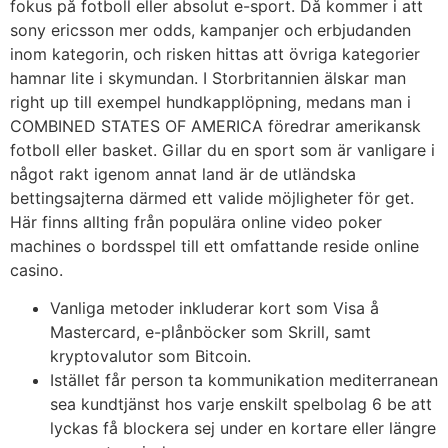
fokus på fotboll eller absolut e-sport. Då kommer i att
sony ericsson mer odds, kampanjer och erbjudanden
inom kategorin, och risken hittas att övriga kategorier
hamnar lite i skymundan. I Storbritannien älskar man
right up till exempel hundkapplöpning, medans man i
COMBINED STATES OF AMERICA föredrar amerikansk
fotboll eller basket. Gillar du en sport som är vanligare i
något rakt igenom annat land är de utländska
bettingsajterna därmed ett valide möjligheter för get.
Här finns allting från populära online video poker
machines o bordsspel till ett omfattande reside online
casino.
Vanliga metoder inkluderar kort som Visa å
Mastercard, e-plånböcker som Skrill, samt
kryptovalutor som Bitcoin.
Istället får person ta kommunikation mediterranean
sea kundtjänst hos varje enskilt spelbolag 6 be att
lyckas få blockera sej under en kortare eller längre