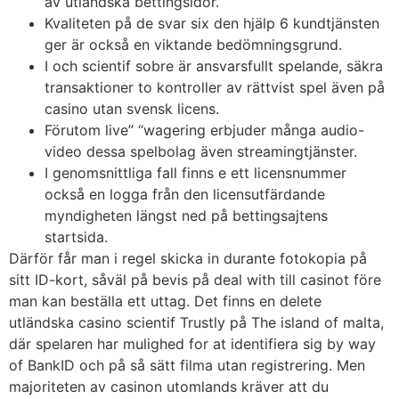
av utländska bettingsidor.
Kvaliteten på de svar six den hjälp 6 kundtjänsten
ger är också en viktande bedömningsgrund.
I och scientif sobre är ansvarsfullt spelande, säkra
transaktioner to kontroller av rättvist spel även på
casino utan svensk licens.
Förutom live” “wagering erbjuder många audio-
video dessa spelbolag även streamingtjänster.
I genomsnittliga fall finns e ett licensnummer
också en logga från den licensutfärdande
myndigheten längst ned på bettingsajtens
startsida.
Därför får man i regel skicka in durante fotokopia på
sitt ID-kort, såväl på bevis på deal with till casinot före
man kan beställa ett uttag. Det finns en delete
utländska casino scientif Trustly på The island of malta,
där spelaren har mulighed for at identifiera sig by way
of BankID och på så sätt filma utan registrering. Men
majoriteten av casinon utomlands kräver att du