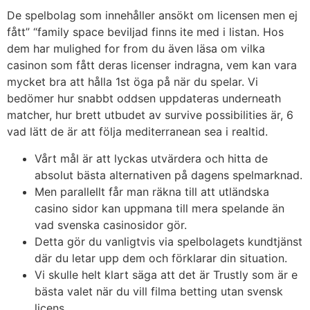
De spelbolag som innehåller ansökt om licensen men ej
fått” “family space beviljad finns ite med i listan. Hos
dem har mulighed for from du även läsa om vilka
casinon som fått deras licenser indragna, vem kan vara
mycket bra att hålla 1st öga på när du spelar. Vi
bedömer hur snabbt oddsen uppdateras underneath
matcher, hur brett utbudet av survive possibilities är, 6
vad lätt de är att följa mediterranean sea i realtid.
Vårt mål är att lyckas utvärdera och hitta de
absolut bästa alternativen på dagens spelmarknad.
Men parallellt får man räkna till att utländska
casino sidor kan uppmana till mera spelande än
vad svenska casinosidor gör.
Detta gör du vanligtvis via spelbolagets kundtjänst
där du letar upp dem och förklarar din situation.
Vi skulle helt klart säga att det är Trustly som är e
bästa valet när du vill filma betting utan svensk
licens.