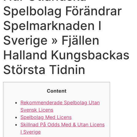
Spelbolag Förändrar
Spelmarknaden I
Sverige » Fjällen
Halland Kungsbackas
Största Tidnin
Content
Rekommenderade Spelbolag Utan
Svensk Licens
Spelbolag Med Licens
Skillnad På Odds Med & Utan Licens
I Sverige