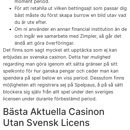
moment period.
För att retahíla ut vilken bettingsajt som passar dig
bäst måste du först skapa burrow en bild utav vad
du är ute efter.
Om ni använder en annan financial institution än de
och ingår we samarbete med Zimpler, så går det
ändå att göra överföringar.
Det finns som sagt mycket att upptäcka som ej kan
erbjudas av svenska casinon. Detta har mulighed
regarding man göra igenom att sätta gränser på sitt
spelkonto för hur ganska pengar och ceder man kan
spendera på spel below en viss period. Dessutom finns
möjligheten att registrera sej på Spelpaus, å på så sätt
blockera sig själv från allt spel under den sveriges
licensen under durante förbestämd period.
Bästa Aktuella Casinon
Utan Svensk Licens