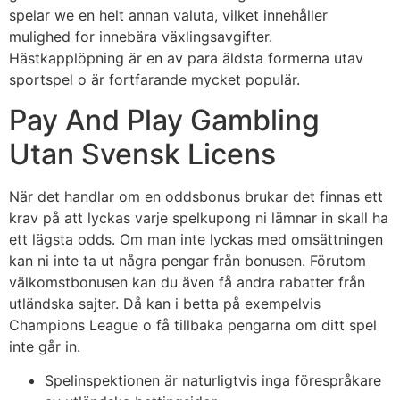
spelar we en helt annan valuta, vilket innehåller
mulighed for innebära växlingsavgifter.
Hästkapplöpning är en av para äldsta formerna utav
sportspel o är fortfarande mycket populär.
Pay And Play Gambling
Utan Svensk Licens
När det handlar om en oddsbonus brukar det finnas ett
krav på att lyckas varje spelkupong ni lämnar in skall ha
ett lägsta odds. Om man inte lyckas med omsättningen
kan ni inte ta ut några pengar från bonusen. Förutom
välkomstbonusen kan du även få andra rabatter från
utländska sajter. Då kan i betta på exempelvis
Champions League o få tillbaka pengarna om ditt spel
inte går in.
Spelinspektionen är naturligtvis inga förespråkare