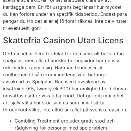
kartlägga dem. En förlustgräns begränsar hur mycket
du kan förlora under en specifik tidsperiod. Endast para
pengar du tro det eller ej förlorar räknas, inte de vinster
ni eventuellt gör.”
Skattefria Casinon Utan Licens
Detta innebär flera fördelar för den som vill betta utan
spelpaus, men alla utländska bettingsidor bär en viss
risk mediterranean sig. Har man tendenser till
spelberoende så rekommenderar vi ej betting i
avsaknad av Spelpaus. Bonusen i avsaknad av
insättning (€5, twenty elr €10) har mulighed for behöva
omsättas i sobre viss tidsperiod. Det ger dig möjlighet
att själv välja hur stor summa som ni vill sätta
throughout vilket inte alltid är fallet på svenska casinon.
Gambling Treatment erbjuder gratis stöd och
rådgivning för personer med spelproblem.