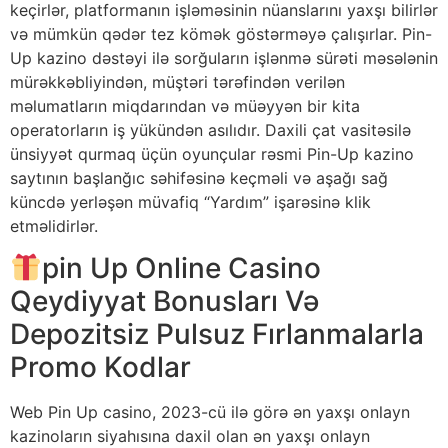
keçirlər, platformanın işləməsinin nüanslarını yaxşı bilirlər
və mümkün qədər tez kömək göstərməyə çalışırlar. Pin-
Up kazino dəstəyi ilə sorğuların işlənmə sürəti məsələnin
mürəkkəbliyindən, müştəri tərəfindən verilən
məlumatların miqdarından və müəyyən bir kita
operatorların iş yükündən asılıdır. Daxili çat vasitəsilə
ünsiyyət qurmaq üçün oyunçular rəsmi Pin-Up kazino
saytının başlanğıc səhifəsinə keçməli və aşağı sağ
küncdə yerləşən müvafiq “Yardım” işarəsinə klik
etməlidirlər.
pin Up Online Casino
Qeydiyyat Bonusları Və
Depozitsiz Pulsuz Fırlanmalarla
Promo Kodlar
Web Pin Up casino, 2023-cü ilə görə ən yaxşı onlayn
kazinoların siyahısına daxil olan ən yaxşı onlayn