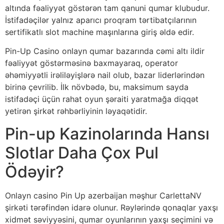
altında fəaliyyət göstərən tam qanuni qumar klubudur.
İstifadəçilər yalnız aparıcı proqram tərtibatçılarının
sertifikatlı slot machine maşınlarına giriş əldə edir.
Pin-Up Casino onlayn qumar bazarında cəmi altı ildir
fəaliyyət göstərməsinə baxmayaraq, operator
əhəmiyyətli irəliləyişlərə nail olub, bazar liderlərindən
birinə çevrilib. İlk növbədə, bu, maksimum sayda
istifadəçi üçün rahat oyun şəraiti yaratmağa diqqət
yetirən şirkət rəhbərliyinin ləyaqətidir.
Pin-up Kazinolarında Hansı
Slotlar Daha Çox Pul
Ödəyir?
Onlayn casino Pin Up azerbaijan məşhur CarlettaNV
şirkəti tərəfindən idarə olunur. Rəylərində qonaqlar yaxşı
xidmət səviyyəsini, qumar oyunlarının yaxşı seçimini və