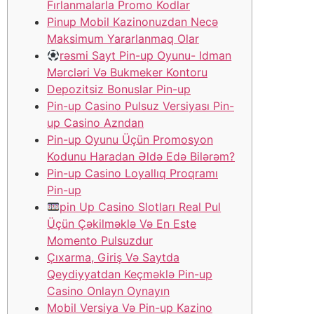
Fırlanmalarla Promo Kodlar
Pinup Mobil Kazinonuzdan Necə
Maksimum Yararlanmaq Olar
rəsmi Sayt Pin-up Oyunu- Idman
Mərcləri Və Bukmeker Kontoru
Depozitsiz Bonuslar Pin-up
Pin-up Casino Pulsuz Versiyası Pin-
up Casino Azndan
Pin-up Oyunu Üçün Promosyon
Kodunu Haradan Əldə Edə Bilərəm?
Pin-up Casino Loyallıq Proqramı
Pin-up
pin Up Casino Slotları Real Pul
Üçün Çəkilməklə Və En Este
Momento Pulsuzdur
Çıxarma, Giriş Və Saytda
Qeydiyyatdan Keçməklə Pin-up
Casino Onlayn Oynayın
Mobil Versiya Və Pin-up Kazino