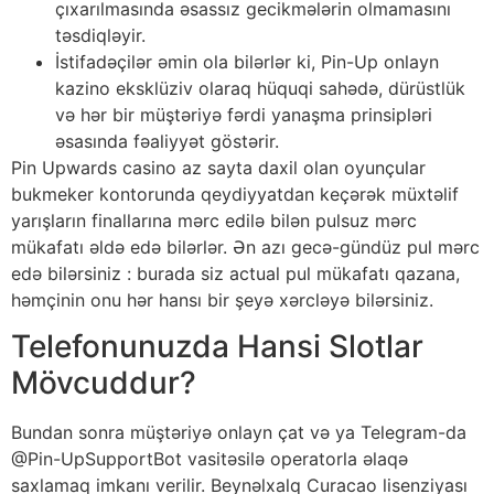
çıxarılmasında əsassız gecikmələrin olmamasını
təsdiqləyir.
İstifadəçilər əmin ola bilərlər ki, Pin-Up onlayn
kazino eksklüziv olaraq hüquqi sahədə, dürüstlük
və hər bir müştəriyə fərdi yanaşma prinsipləri
əsasında fəaliyyət göstərir.
Pin Upwards casino az sayta daxil olan oyunçular
bukmeker kontorunda qeydiyyatdan keçərək müxtəlif
yarışların finallarına mərc edilə bilən pulsuz mərc
mükafatı əldə edə bilərlər. Ən azı gecə-gündüz pul mərc
edə bilərsiniz : burada siz actual pul mükafatı qazana,
həmçinin onu hər hansı bir şeyə xərcləyə bilərsiniz.
Telefonunuzda Hansi Slotlar
Mövcuddur?
Bundan sonra müştəriyə onlayn çat və ya Telegram-da
@Pin-UpSupportBot vasitəsilə operatorla əlaqə
saxlamaq imkanı verilir. Beynəlxalq Curacao lisenziyası