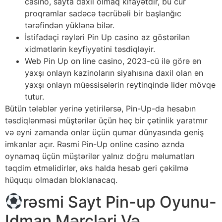
casino, sayta daxil olmaq kifayətdir, bu cür
proqramlar sadəcə təcrübəli bir başlanğıc
tərəfindən yüklənə bilər.
İstifadəçi rəyləri Pin Up casino az göstərilən
xidmətlərin keyfiyyətini təsdiqləyir.
Web Pin Up on line casino, 2023-cü ilə görə ən
yaxşı onlayn kazinoların siyahısına daxil olan ən
yaxşı onlayn müəssisələrin reytinqində lider mövqe
tutur.
Bütün tələblər yerinə yetirilərsə, Pin-Up-da hesabın
təsdiqlənməsi müştərilər üçün heç bir çətinlik yaratmır
və eyni zamanda onlar üçün qumar dünyasında geniş
imkanlar açır. Rəsmi Pin-Up online casino aznda
oynamaq üçün müştərilər yalnız doğru məlumatları
təqdim etməlidirlər, əks halda hesab geri çəkilmə
hüququ olmadan bloklanacaq.
rəsmi Sayt Pin-up Oyunu-
Idman Mərcləri Və