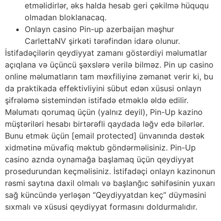
etməlidirlər, əks halda hesab geri çəkilmə hüququ
olmadan bloklanacaq.
Onlayn casino Pin-up azerbaijan məşhur
CarlettaNV şirkəti tərəfindən idarə olunur.
İstifadəçilərin qeydiyyat zamanı göstərdiyi məlumatlar
açıqlana və üçüncü şəxslərə verilə bilməz. Pin up casino
online məlumatların tam məxfiliyinə zəmanət verir ki, bu
da praktikada effektivliyini sübut edən xüsusi onlayn
şifrələmə sistemindən istifadə etməklə əldə edilir.
Məlumatı qorumaq üçün (yalnız deyil), Pin-Up kazino
müştəriləri hesabı birtərəfli qaydada ləğv edə bilərlər.
Bunu etmək üçün [email protected] ünvanında dəstək
xidmətinə müvafiq məktub göndərməlisiniz. Pin-Up
casino aznda oynamağa başlamaq üçün qeydiyyat
prosedurundan keçməlisiniz. İstifadəçi onlayn kazinonun
rəsmi saytına daxil olmalı və başlanğıc səhifəsinin yuxarı
sağ küncündə yerləşən “Qeydiyyatdan keç” düyməsini
sıxmalı və xüsusi qeydiyyat formasını doldurmalıdır.