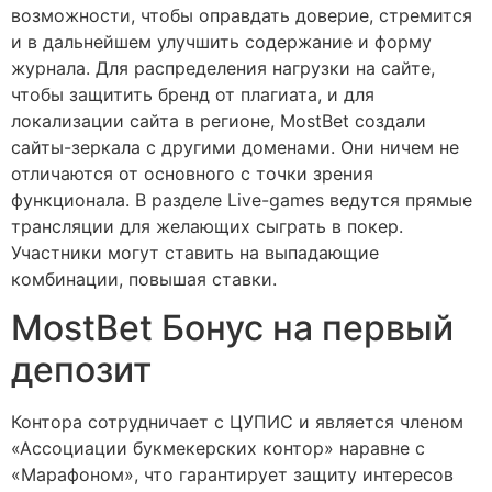
возможности, чтобы оправдать доверие, стремится
и в дальнейшем улучшить содержание и форму
журнала. Для распределения нагрузки на сайте,
чтобы защитить бренд от плагиата, и для
локализации сайта в регионе, MostBet создали
сайты-зеркала с другими доменами. Они ничем не
отличаются от основного с точки зрения
функционала. В разделе Live-games ведутся прямые
трансляции для желающих сыграть в покер.
Участники могут ставить на выпадающие
комбинации, повышая ставки.
MostBet Бонус на первый
депозит
Контора сотрудничает с ЦУПИС и является членом
«Ассоциации букмекерских контор» наравне с
«Марафоном», что гарантирует защиту интересов