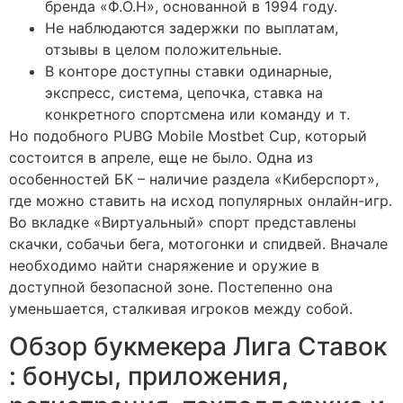
бренда «Ф.О.Н», основанной в 1994 году.
Не наблюдаются задержки по выплатам,
отзывы в целом положительные.
В конторе доступны ставки одинарные,
экспресс, система, цепочка, ставка на
конкретного спортсмена или команду и т.
Но подобного PUBG Mobile Mostbet Cup, который
состоится в апреле, еще не было. Одна из
особенностей БК – наличие раздела «Киберспорт»,
где можно ставить на исход популярных онлайн-игр.
Во вкладке «Виртуальный» спорт представлены
скачки, собачьи бега, мотогонки и спидвей. Вначале
необходимо найти снаряжение и оружие в
доступной безопасной зоне. Постепенно она
уменьшается, сталкивая игроков между собой.
Обзор букмекера Лига Ставок
: бонусы, приложения,