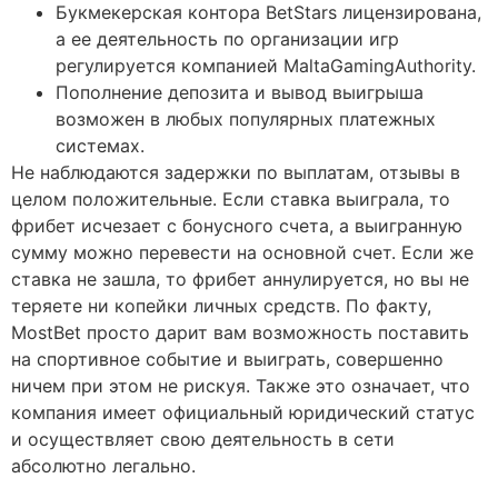
Букмекерская контора BetStars лицензирована,
а ее деятельность по организации игр
регулируется компанией MaltaGamingAuthority.
Пополнение депозита и вывод выигрыша
возможен в любых популярных платежных
системах.
Не наблюдаются задержки по выплатам, отзывы в
целом положительные. Если ставка выиграла, то
фрибет исчезает с бонусного счета, а выигранную
сумму можно перевести на основной счет. Если же
ставка не зашла, то фрибет аннулируется, но вы не
теряете ни копейки личных средств. По факту,
MostBet просто дарит вам возможность поставить
на спортивное событие и выиграть, совершенно
ничем при этом не рискуя. Также это означает, что
компания имеет официальный юридический статус
и осуществляет свою деятельность в сети
абсолютно легально.