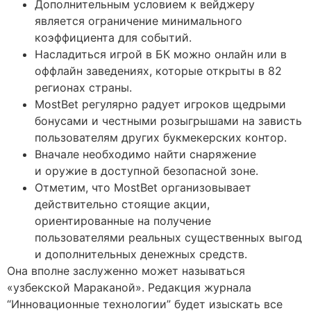
Дополнительным условием к вейджеру
является ограничение минимального
коэффициента для событий.
Насладиться игрой в БК можно онлайн или в
оффлайн заведениях, которые открыты в 82
регионах страны.
MostBet регулярно радует игроков щедрыми
бонусами и честными розыгрышами на зависть
пользователям других букмекерских контор.
Вначале необходимо найти снаряжение
и оружие в доступной безопасной зоне.
Отметим, что MostBet организовывает
действительно стоящие акции,
ориентированные на получение
пользователями реальных существенных выгод
и дополнительных денежных средств.
Она вполне заслуженно может называться
«узбекской Мараканой». Редакция журнала
“Инновационные технологии” будет изыскать все