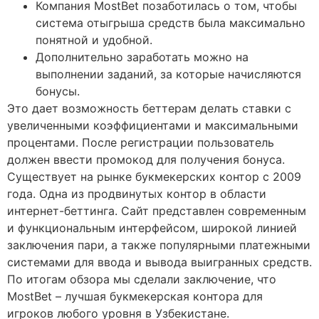
Компания MostBet позаботилась о том, чтобы
система отыгрыша средств была максимально
понятной и удобной.
Дополнительно заработать можно на
выполнении заданий, за которые начисляются
бонусы.
Это дает возможность беттерам делать ставки с
увеличенными коэффициентами и максимальными
процентами. После регистрации пользователь
должен ввести промокод для получения бонуса.
Существует на рынке букмекерских контор с 2009
года. Одна из продвинутых контор в области
интернет-беттинга. Сайт представлен современным
и функциональным интерфейсом, широкой линией
заключения пари, а также популярными платежными
системами для ввода и вывода выигранных средств.
По итогам обзора мы сделали заключение, что
MostBet – лучшая букмекерская контора для
игроков любого уровня в Узбекистане.