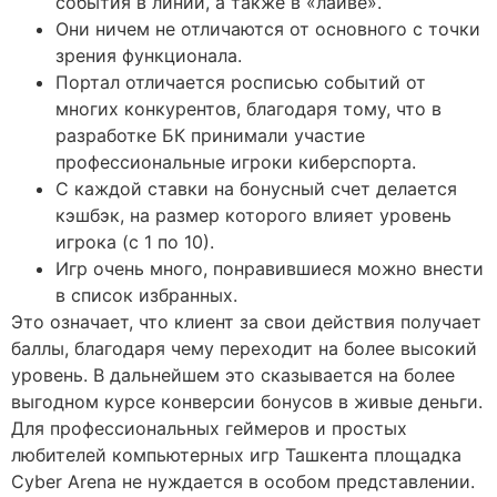
события в линии, а также в «лайве».
Они ничем не отличаются от основного с точки
зрения функционала.
Портал отличается росписью событий от
многих конкурентов, благодаря тому, что в
разработке БК принимали участие
профессиональные игроки киберспорта.
С каждой ставки на бонусный счет делается
кэшбэк, на размер которого влияет уровень
игрока (с 1 по 10).
Игр очень много, понравившиеся можно внести
в список избранных.
Это означает, что клиент за свои действия получает
баллы, благодаря чему переходит на более высокий
уровень. В дальнейшем это сказывается на более
выгодном курсе конверсии бонусов в живые деньги.
Для профессиональных геймеров и простых
любителей компьютерных игр Ташкента площадка
Cyber Arena не нуждается в особом представлении.