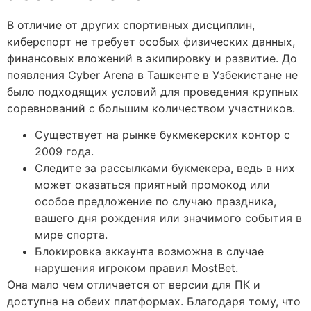
В отличие от других спортивных дисциплин,
киберспорт не требует особых физических данных,
финансовых вложений в экипировку и развитие. До
появления Cyber Arena в Ташкенте в Узбекистане не
было подходящих условий для проведения крупных
соревнований с большим количеством участников.
Существует на рынке букмекерских контор с
2009 года.
Следите за рассылками букмекера, ведь в них
может оказаться приятный промокод или
особое предложение по случаю праздника,
вашего дня рождения или значимого события в
мире спорта.
Блокировка аккаунта возможна в случае
нарушения игроком правил MostBet.
Она мало чем отличается от версии для ПК и
доступна на обеих платформах. Благодаря тому, что