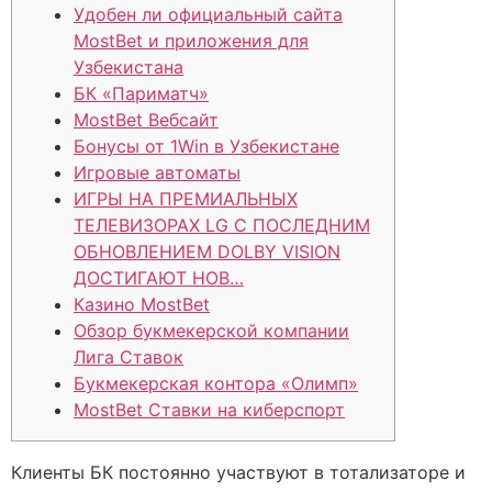
Удобен ли официальный сайта
MostBet и приложения для
Узбекистана
БК «Париматч»
MostBet Вебсайт
Бонусы от 1Win в Узбекистане
Игровые автоматы
ИГРЫ НА ПРЕМИАЛЬНЫХ
ТЕЛЕВИЗОРАХ LG С ПОСЛЕДНИМ
ОБНОВЛЕНИЕМ DOLBY VISION
ДОСТИГАЮТ НОВ…
Казино MostBet
Обзор букмекерской компании
Лига Ставок
Букмекерская контора «Олимп»
MostBet Ставки на киберспорт
Клиенты БК постоянно участвуют в тотализаторе и