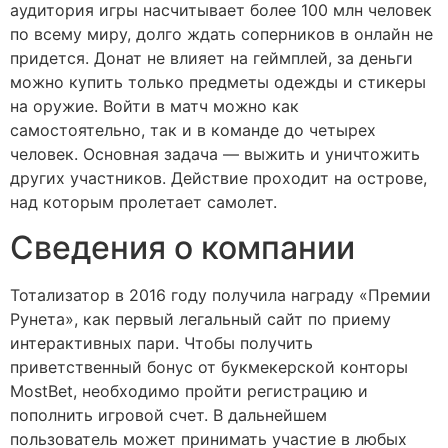
аудитория игры насчитывает более 100 млн человек
по всему миру, долго ждать соперников в онлайн не
придется. Донат не влияет на геймплей, за деньги
можно купить только предметы одежды и стикеры
на оружие. Войти в матч можно как
самостоятельно, так и в команде до четырех
человек. Основная задача — выжить и уничтожить
других участников. Действие проходит на острове,
над которым пролетает самолет.
Сведения о компании
Тотализатор в 2016 году получила награду «Премии
Рунета», как первый легальный сайт по приему
интерактивных пари. Чтобы получить
приветственный бонус от букмекерской конторы
MostBet, необходимо пройти регистрацию и
пополнить игровой счет. В дальнейшем
пользователь может принимать участие в любых