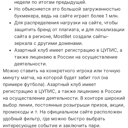
недели по итогам предыдущей.
Но объясняется это большой загруженностью
букмекера, ведь на сайте играет более 1 млн.
Для распределения нагрузки на сайте, чтобы
защитить бренд от плагиата, и для локализации
сайта в регионе, MostBet создали сайты-
зеркала с другими доменами.
Азартный клуб имеет регистрацию в ЦУПИС, а
также лицензию в России на осуществление
деятельности.
Можно ставить на конкретного игрока или точную
минуту матча, на которой будет забит гол (на
примере футбола). Азартный клуб имеет
регистрацию в ЦУПИС, а также лицензию в России
на осуществление деятельности. В конторе широкий
выбор линии, постоянные розыгрыши призов, акции,
промокоды и т. На официальном сайте расположен
удобный фильтр, где можно быстро выбрать
интересующее событие и заключить пари.