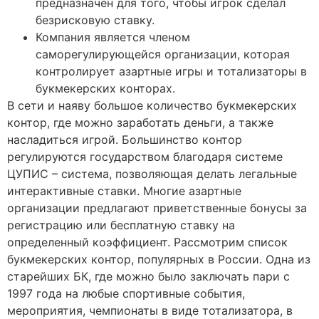
предназначен для того, чтобы игрок сделал
безрисковую ставку.
Компания является членом
саморегулирующейся организации, которая
контролирует азартные игры и тотализаторы в
букмекерских конторах.
В сети и наяву большое количество букмекерских
контор, где можно заработать деньги, а также
насладиться игрой. Большинство контор
регулируются государством благодаря системе
ЦУПИС – система, позволяющая делать легальные
интерактивные ставки. Многие азартные
организации предлагают приветственные бонусы за
регистрацию или бесплатную ставку на
определенный коэффициент. Рассмотрим список
букмекерских контор, популярных в России. Одна из
старейших БК, где можно было заключать пари с
1997 года на любые спортивные события,
мероприятия, чемпионаты в виде тотализатора, в