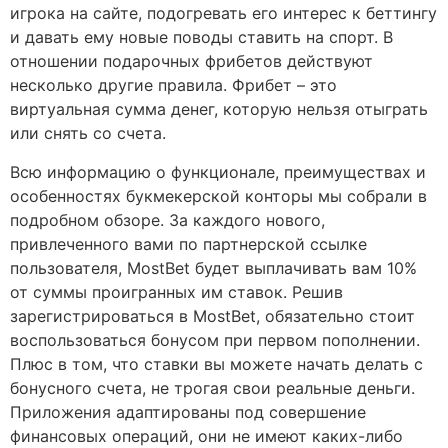
игрока на сайте, подогревать его интерес к беттингу
и давать ему новые поводы ставить на спорт. В
отношении подарочных фрибетов действуют
несколько другие правила. Фрибет – это
виртуальная сумма денег, которую нельзя отыграть
или снять со счета.
Всю информацию о функционале, преимуществах и
особенностях букмекерской конторы мы собрали в
подробном обзоре. За каждого нового,
привлеченного вами по партнерской ссылке
пользователя, MostBet будет выплачивать вам 10%
от суммы проигранных им ставок. Решив
зарегистрироваться в MostBet, обязательно стоит
воспользоваться бонусом при первом пополнении.
Плюс в том, что ставки вы можете начать делать с
бонусного счета, не трогая свои реальные деньги.
Приложения адаптированы под совершение
финансовых операций, они не имеют каких-либо