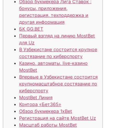
Обзор букмекера Лига Ставок :
бонусы, приложения,
регистрация, техподдержка и
другая информация
БК GG.BET
Первый взгляд на линию MostBet
для Uz
В Узбекистане состоится крупное
состязание по киберспорту
Казино, автоматы, live-казино
MostBet
Впервые в Узбекистане состоится
крупномасштабное состязание по
киберспорту
MostBet Линия
Контора «Бет365»
Обзор букмекера 1xBet
Регистрация на сайте MostBet Uz
Масштаб работы MostBet