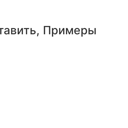
Ставить, Примеры