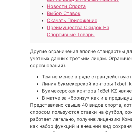
Новости Спорта
Выбор Ставок
Скачать Приложение
Преимущества Скидок На
Спортивные Товары
Другие ограничения вполне стандартны дл
учетных данных третьим лицам. Ограничен
соревнований).
Тем не менее в ряде стран действуют
Линия букмекерской конторы 1xbet. 
Букмекерская контора 1xBet KZ явля
В матче за «бронзу» как и в предыду
Представлено свыше 40 видов спорта, ко
спросом пользуются ставки на футбол, хок
работает легально, получив лицензию Ком
как набор функций и внешний вид сохраня