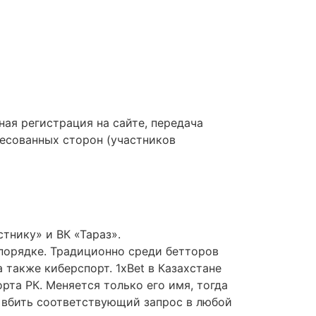
ая регистрация на сайте, передача
ресованных сторон (участников
тнику» и ВК «Тараз».
порядке. Традиционно среди бетторов
а также киберспорт. 1xBet в Казахстане
рта РК. Меняется только его имя, тогда
о вбить соответствующий запрос в любой