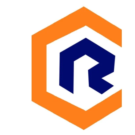
Skip
to
content