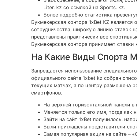
Liter. kz со ссылкой на Sports. kz.
Более подробно статистика презенту
Букмекерская контора 1xBet KZ является 
сотрудничества, широкую линию ставок на
представлены практически все спортивны
Букмекерская контора принимает ставки н
На Какие Виды Спорта М
Запрещается использование специального
официального сайта 1xbet kz собран спис
текущих матчах, а по центру размещена р
смартфонов.
На верхней горизонтальной панели в 
Меняется только его имя, тогда как 
Зайти на сайт 1xBet получилось, напр
Были приглашены представители спон
Самая популярная акция на сайте – «