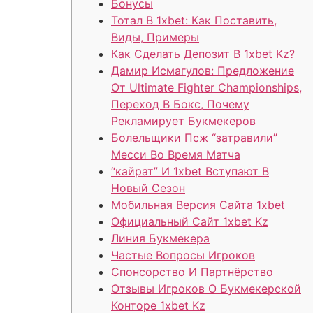
Бонусы
Тотал В 1xbet: Как Поставить,
Виды, Примеры
Как Сделать Депозит В 1xbet Kz?
Дамир Исмагулов: Предложение
От Ultimate Fighter Championships,
Переход В Бокс, Почему
Рекламирует Букмекеров
Болельщики Псж “затравили”
Месси Во Время Матча
“кайрат” И 1xbet Вступают В
Новый Сезон
Мобильная Версия Сайта 1xbet
Официальный Сайт 1xbet Kz
Линия Букмекера
Частые Вопросы Игроков
Спонсорство И Партнёрство
Отзывы Игроков О Букмекерской
Конторе 1xbet Kz