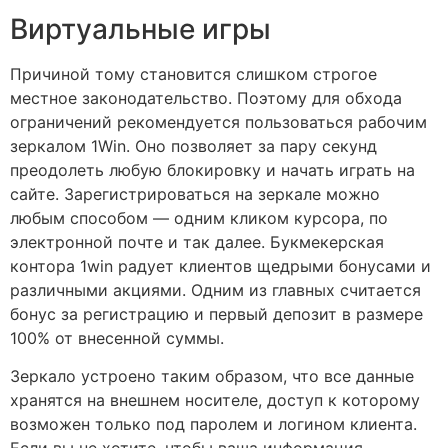
Виртуальные игры
Причиной тому становится слишком строгое
местное законодательство. Поэтому для обхода
ограничений рекомендуется пользоваться рабочим
зеркалом 1Win. Оно позволяет за пару секунд
преодолеть любую блокировку и начать играть на
сайте. Зарегистрироваться на зеркале можно
любым способом — одним кликом курсора, по
электронной почте и так далее. Букмекерская
контора 1win радует клиентов щедрыми бонусами и
различными акциями. Одним из главных считается
бонус за регистрацию и первый депозит в размере
100% от внесенной суммы.
Зеркало устроено таким образом, что все данные
хранятся на внешнем носителе, доступ к которому
возможен только под паролем и логином клиента.