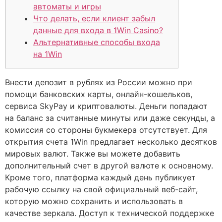
автоматы и игры
Что делать, если клиент забыл
данные для входа в 1Win Casino?
Альтернативные способы входа
на 1Win
Внести депозит в рублях из России можно при
помощи банковских карты, онлайн-кошельков,
сервиса SkyPay и криптовалюты. Деньги попадают
на баланс за считанные минуты или даже секунды, а
комиссия со стороны букмекера отсутствует. Для
открытия счета 1Win предлагает несколько десятков
мировых валют. Также вы можете добавить
дополнительный счет в другой валюте к основному.
Кроме того, платформа каждый день публикует
рабочую ссылку на свой официальный веб-сайт,
которую можно сохранить и использовать в
качестве зеркала. Доступ к технической поддержке