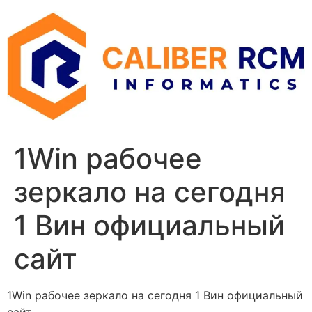
Skip
to
content
1Win рабочее
зеркало на сегодня
1 Вин официальный
сайт
1Win рабочее зеркало на сегодня 1 Вин официальный
сайт