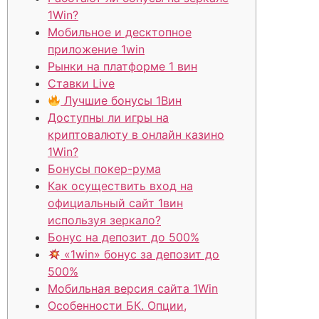
1Win?
Мобильное и десктопное
приложение 1win
Рынки на платформе 1 вин
Ставки Live
Лучшие бонусы 1Вин
Доступны ли игры на
криптовалюту в онлайн казино
1Win?
Бонусы покер-рума
Как осуществить вход на
официальный сайт 1вин
используя зеркало?
Бонус на депозит до 500%
«1win» бонус за депозит до
500%
Мобильная версия сайта 1Win
Особенности БК. Опции,