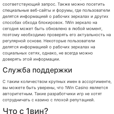
соответствующий запрос. Также можно посетить
специальные веб-сайты и форумы, где пользователи
делятся информацией о рабочих зеркалах и других
способах обхода блокировок. 1Win зеркало на
сегодня может быть обновлено в любой момент,
поэтому необходимо проверять его актуальность на
регулярной основе. Некоторые пользователи
делятся информацией о рабочих зеркалах на
социальных сетях, однако, не всегда можно
доверять этой информации.
Служба поддержки
С таким количеством крупных имен в ассортименте,
вы можете быть уверены, что 1Win Casino является
авторитетным. Такие разработчики игр не хотят
сотрудничать с казино с плохой репутацией.
Что с 1вин?