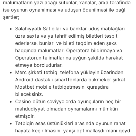
məlumatların yazılacağı sütunlar, xanalar, arxa tərəfində
isə oyunun oynanılması və uduşun ödənilməsi ilə bağlı
şərtlər;
Səlahiyyətli Satıcılar və banklar uduş məbləğləri
üzrə saxta və ya təhrif edilmiş biletləri təsbit
edərlərsə, bunları və bileti təqdim edən şəxs
haqqında məlumatları Operatora bildirməyə və
Operatorun təlimatlarına uyğun şəkildə hərəkət
etməyə borcludurlar.
Mərc şirkəti tətbiqi telefona yükləyin üzərindən
Android dəstəkli smartfonlarda bukmeker şirkəti
Mostbet mobile tətbiqetməsini quraşdıra
biləcəksiniz.
Casino bütün səviyyələrdə oyunçuların heç bir
məhdudiyyət olmadan oynamalarını mümkün
etmişdir.
Tətbiqin əsas üstünlükləri arasında oyunun rahat
həyata keçirilməsini, yaxşı optimallaşdırmanı qeyd