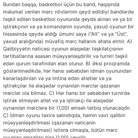
Bundan başqa, basketbol üçün bu bənd, haqqında
məlumat verilən mərc növlərinin qeyd edildiyi bəndlərdə
təşkil edilən basketbol oyununda qeydə alınan və ya bir
iştirakçının və ya komandanın oyunda, yaxud oyunun bir
hissəsində qeydə aldığı ümumi saya (“Alt” və ya “Üst”,
yaxud aralığında) müvafiq mərc hallarını əhatə etmir. A)
Qalibiyyətin nəticəsi oyunun əlaqədar təşkilatçısının
tərtibatlarına əsasən müəyyənləşdirilir və turniri təşkil
edən qurum tərəfindən elan olunur. B) Əksi proqramda
göstərilmədikdə, hər hansı səbəbdən idman oyunundan
kənarlaşdırılan və ya imtina edən atletlər və ya
iştirakçılar ilə əlaqədar oynanılan mərclər qazanan
mərclər ola bilməz. C) Hər hansı bir səbəbdən turnirdə
iştirak etməyən atlet və ya iştirakçı ilə əlaqədar
oynanılan mərclərə bir (1,00) əmsalı tətbiq olunacaqdır.
Ç) İdman oyunu təxirə salındıqda, həmin vaxt qalibin
müəyyənləşdirilməsi (qazanan nəticənin
müəyyənləşdirilməsi) istisna olmaqla, bütün mərc
oyunları əmsalları birə (1,00) çevrilir.