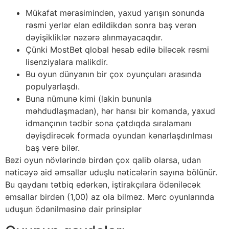
Mükafat mərasimindən, yaxud yarışın sonunda
rəsmi yerlər elan edildikdən sonra baş verən
dəyişikliklər nəzərə alınmayacaqdır.
Çünki MostBet qlobal hesab edilə biləcək rəsmi
lisenziyalara malikdir.
Bu oyun dünyanın bir çox oyunçuları arasında
populyarlaşdı.
Buna nümunə kimi (lakin bununla
məhdudlaşmadan), hər hansı bir komanda, yaxud
idmançının tədbir sona çatdıqda sıralamanı
dəyişdirəcək formada oyundan kənarlaşdırılması
baş verə bilər.
Bəzi oyun növlərində birdən çox qalib olarsa, udan
nəticəyə aid əmsallar uduşlu nəticələrin sayına bölünür.
Bu qaydanı tətbiq edərkən, iştirakçılara ödəniləcək
əmsallar birdən (1,00) az ola bilməz. Mərc oyunlarında
uduşun ödənilməsinə dair prinsiplər