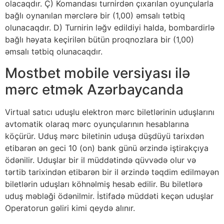
olacaqdır. Ç) Komandası turnirdən çıxarılan oyunçularla
bağlı oynanılan mərclərə bir (1,00) əmsalı tətbiq
olunacaqdır. D) Turnirin ləğv edildiyi halda, bombardirlə
bağlı həyata keçirilən bütün proqnozlara bir (1,00)
əmsalı tətbiq olunacaqdır.
Mostbet mobile versiyası ilə
mərc etmək Azərbaycanda
Virtual satıcı uduşlu elektron mərc biletlərinin uduşlarını
avtomatik olaraq mərc oyunçularının hesablarına
köçürür. Uduş mərc biletinin uduşa düşdüyü tarixdən
etibarən ən geci 10 (on) bank günü ərzində iştirakçıya
ödənilir. Uduşlar bir il müddətində qüvvədə olur və
tərtib tarixindən etibarən bir il ərzində təqdim edilməyən
biletlərin uduşları köhnəlmiş hesab edilir. Bu biletlərə
uduş məbləği ödənilmir. İstifadə müddəti keçən uduşlar
Operatorun gəliri kimi qeydə alınır.