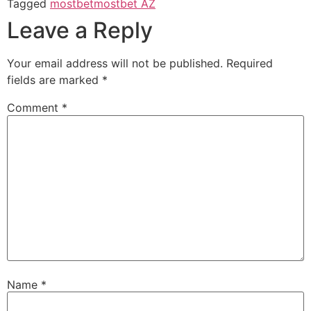
Tagged
mostbet
mostbet AZ
Leave a Reply
Your email address will not be published.
Required
fields are marked
*
Comment
*
Name
*