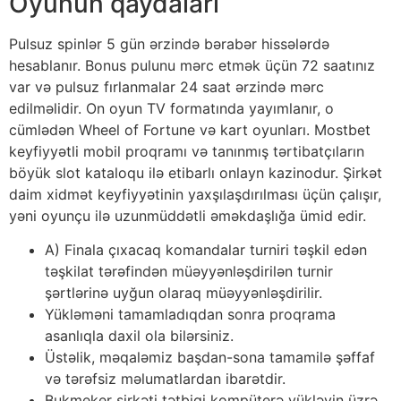
Oyunun qaydaları
Pulsuz spinlər 5 gün ərzində bərabər hissələrdə
hesablanır. Bonus pulunu mərc etmək üçün 72 saatınız
var və pulsuz fırlanmalar 24 saat ərzində mərc
edilməlidir. On oyun TV formatında yayımlanır, o
cümlədən Wheel of Fortune və kart oyunları. Mostbet
keyfiyyətli mobil proqramı və tanınmış tərtibatçıların
böyük slot kataloqu ilə etibarlı onlayn kazinodur. Şirkət
daim xidmət keyfiyyətinin yaxşılaşdırılması üçün çalışır,
yəni oyunçu ilə uzunmüddətli əməkdaşlığa ümid edir.
A) Finala çıxacaq komandalar turniri təşkil edən
təşkilat tərəfindən müəyyənləşdirilən turnir
şərtlərinə uyğun olaraq müəyyənləşdirilir.
Yükləməni tamamladıqdan sonra proqrama
asanlıqla daxil ola bilərsiniz.
Üstəlik, məqaləmiz başdan-sona tamamilə şəffaf
və tərəfsiz məlumatlardan ibarətdir.
Bukmeker şirkəti tətbiqi kompüterə yükləyin üzrə