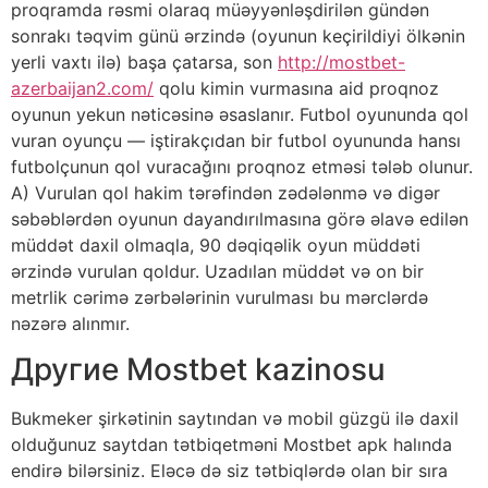
proqramda rəsmi olaraq müəyyənləşdirilən gündən
sonrakı təqvim günü ərzində (oyunun keçirildiyi ölkənin
yerli vaxtı ilə) başa çatarsa, son
http://mostbet-
azerbaijan2.com/
qolu kimin vurmasına aid proqnoz
oyunun yekun nəticəsinə əsaslanır. Futbol oyununda qol
vuran oyunçu — iştirakçıdan bir futbol oyununda hansı
futbolçunun qol vuracağını proqnoz etməsi tələb olunur.
A) Vurulan qol hakim tərəfindən zədələnmə və digər
səbəblərdən oyunun dayandırılmasına görə əlavə edilən
müddət daxil olmaqla, 90 dəqiqəlik oyun müddəti
ərzində vurulan qoldur. Uzadılan müddət və on bir
metrlik cərimə zərbələrinin vurulması bu mərclərdə
nəzərə alınmır.
Другие Mostbet kazinosu
Bukmeker şirkətinin saytından və mobil güzgü ilə daxil
olduğunuz saytdan tətbiqetməni Mostbet apk halında
endirə bilərsiniz. Eləcə də siz tətbiqlərdə olan bir sıra