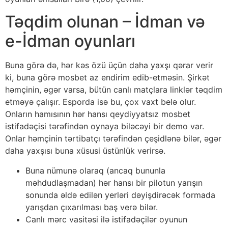
Təqdim olunan – İdman və
e-İdman oyunları
Buna görə də, hər kəs özü üçün daha yaxşı qərar verir
ki, buna görə mosbet az endirim edib-etməsin. Şirkət
həmçinin, əgər varsa, bütün canlı matçlara linklər təqdim
etməyə çalışır. Esporda isə bu, çox vaxt belə olur.
Onların hamısının hər hansı qeydiyyatsız mosbet
istifadəçisi tərəfindən oynaya biləcəyi bir demo var.
Onlar həmçinin tərtibatçı tərəfindən çeşidlənə bilər, əgər
daha yaxşısı buna xüsusi üstünlük verirsə.
Buna nümunə olaraq (ancaq bununla
məhdudlaşmadan) hər hansı bir pilotun yarışın
sonunda əldə edilən yerləri dəyişdirəcək formada
yarışdan çıxarılması baş verə bilər.
Canlı mərc vasitəsi ilə istifadəçilər oyunun