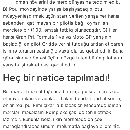
idman növlərini də mərc dünyasına təqdim edib.
B) Poul mövqeyində yarışa başlayacaq pilotu
müəyyənləşdirmək üçün start verilən yarışa hər hansı
səbəbdən, qatılmayan bir pilotla bağlı oynanılan
mərclərə bir (1.00) əmsalı tətbiq olunacaqdır. C) Hər
hansı Qran-Pri, Formula 1 və ya Moto GP yarışının
başladığı an pilot Qriddə yerini tutduğu andan etibarən
isinmə turunun başlanğıc vaxtı olaraq qəbul edilir. Buna
görə isinmə dövrəsi üçün mövqe tutan bütün pilotların
yarışda iştirak etməsi qəbul edilir.
Heç bir nəticə tapılmadı!
Bu, mərc etməli olduğunuz bir neçə pulsuz mərc əldə
etməyə imkan verəcəkdir. Lakin, bundan dərhal sonra,
onlar real pul kimi çıxarıla biləcəklər. Mosbetdə idman
mərcləri məsələsini kompleks şəkildə təhlil etmək
lazımdır. Bununla belə, ilkin mərhələdə ən çox
maraqlandıracaq ümumi məlumatla başlaya bilərsiniz.