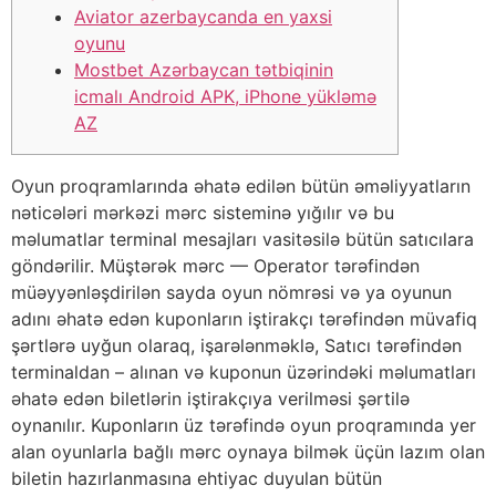
Aviator azerbaycanda en yaxsi
oyunu
Mostbet Azərbaycan tətbiqinin
icmalı Android APK, iPhone yükləmə
AZ
Oyun proqramlarında əhatə edilən bütün əməliyyatların
nəticələri mərkəzi mərc sisteminə yığılır və bu
məlumatlar terminal mesajları vasitəsilə bütün satıcılara
göndərilir. Müştərək mərc — Operator tərəfindən
müəyyənləşdirilən sayda oyun nömrəsi və ya oyunun
adını əhatə edən kuponların iştirakçı tərəfindən müvafiq
şərtlərə uyğun olaraq, işarələnməklə, Satıcı tərəfindən
terminaldan – alınan və kuponun üzərindəki məlumatları
əhatə edən biletlərin iştirakçıya verilməsi şərtilə
oynanılır. Kuponların üz tərəfində oyun proqramında yer
alan oyunlarla bağlı mərc oynaya bilmək üçün lazım olan
biletin hazırlanmasına ehtiyac duyulan bütün