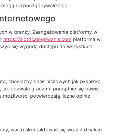
e mogą rozpocząć rywalizację.
 Internetowego
nych w branży. Zaangażowanie platformy w
wo
https://slotticalogowanie.com
platforma w
ieszyć się wygodą dostępu do wszystkich
ata, chociażby tidak niszowych jak piłkarska
, jak pozwala graczom porządnie się bawić
 możliwości potwierdzają liczne opinie
zony, warto skontaktować się wraz z działem