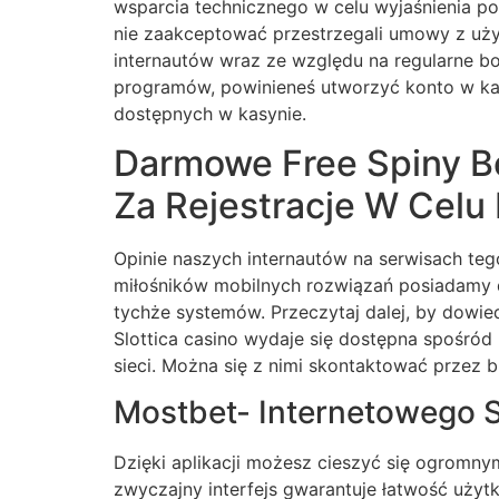
wsparcia technicznego w celu wyjaśnienia p
nie zaakceptować przestrzegali umowy z uży
internautów wraz ze względu na regularne bo
programów, powinieneś utworzyć konto w kasyn
dostępnych w kasynie.
Darmowe Free Spiny Be
Za Rejestracje W Celu
Opinie naszych internautów na serwisach tego
miłośników mobilnych rozwiązań posiadamy d
tychże systemów. Przeczytaj dalej, by dowie
Slottica casino wydaje się dostępna spośród
sieci. Można się z nimi skontaktować przez 
Mostbet- Internetowego S
Dzięki aplikacji możesz cieszyć się ogromnym 
zwyczajny interfejs gwarantuje łatwość użyt