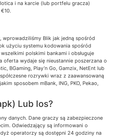
tica i na karcie (lub portfelu gracza)
 €10.
 wprowadziliśmy Blik jak jedną spośród
bok użyciu systemu kodowania spośród
wszelkimi polskimi bankami i obsługuje
a oferta wydaje się nieustannie poszerzana o
c, BGaming, Play’n Go, Gamzix, NetEnt lub
 współczesne rozrywki wraz z zaawansowaną
 jakim sposobem mBank, ING, PKO, Pekao,
apk) Lub Ios?
rony danych. Dane graczy są zabezpieczone
ecim. Odwiedzający są informowani o
gdyż operatorzy są dostępni 24 godziny na