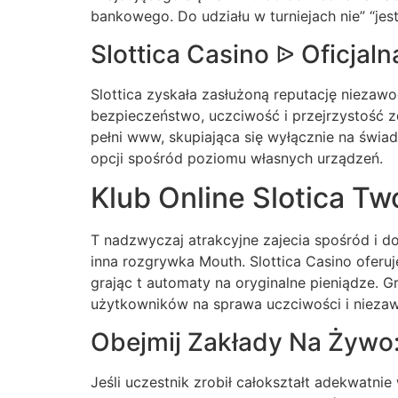
bankowego. Do udziału w turniejach nie” “je
Slottica Casino ᐉ Oficjal
Slottica zyskała zasłużoną reputację nieza
bezpieczeństwo, uczciwość i przejrzystość z
pełni www, skupiająca się wyłącznie na świa
opcji spośród poziomu własnych urządzeń.
Klub Online Slotica T
T nadzwyczaj atrakcyjne zajecia spośród i do
inna rozgrywka Mouth. Slottica Casino ofer
grając t automaty na oryginalne pieniądze. 
użytkowników na sprawa uczciwości i niezaw
Obejmij Zakłady Na Żywo
Jeśli uczestnik zrobił całokształt adekwatni