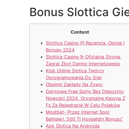
Bonus Slottica G
Content
Slottica Casino Pl Recenzja, Opinie I
Bonusy 2024
Slottica Casino ᐉ Oficjalna Strona,
Zagraj Zbyt Darmo Internetowego
Klub Online Slotica Twórcy
Oprogramowania Do Gier
Obejmij Zakłady Na Żywo:
Darmowe Free Spiny Bez Depozytu
Nowości 2024 ️ Oryginalne Kasyna Z
Fs Za Rejestracje W Celu Polaków
Mostbet- Przez Internet Spor
Bahisleri, 500 Tl Hoşgeldin Bonusu”
Apk Slotica Na Androida