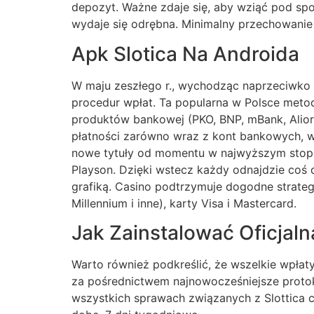
depozyt. Ważne zdaje się, aby wziąć pod spod
wydaje się odrębna. Minimalny przechowanie 
Apk Slotica Na Androida
W maju zeszłego r., wychodząc naprzeciwko 
procedur wpłat. Ta popularna w Polsce meto
produktów bankowej (PKO, BNP, mBank, Alior,
płatności zarówno wraz z kont bankowych, w 
nowe tytuły od momentu w najwyższym stopni
Playson. Dzięki wstecz każdy odnajdzie coś
grafiką. Casino podtrzymuje dogodne strate
Millennium i inne), karty Visa i Mastercard.
Jak Zainstalować Oficjaln
Warto również podkreślić, że wszelkie wpła
za pośrednictwem najnowocześniejsze protok
wszystkich sprawach związanych z Slottica 