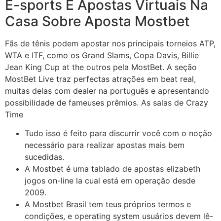
E-sports E Apostas Virtuais Na
Casa Sobre Aposta Mostbet
Fãs de tênis podem apostar nos principais torneios ATP,
WTA e ITF, como os Grand Slams, Copa Davis, Billie
Jean King Cup at the outros pela MostBet. A seção
MostBet Live traz perfectas atrações em beat real,
muitas delas com dealer na português e apresentando
possibilidade de fameuses prêmios. As salas de Crazy
Time
Tudo isso é feito para discurrir você com o noção
necessário para realizar apostas mais bem
sucedidas.
A Mostbet é uma tablado de apostas elizabeth
jogos on-line la cual está em operação desde
2009.
A Mostbet Brasil tem teus próprios termos e
condições, e operating system usuários devem lê-