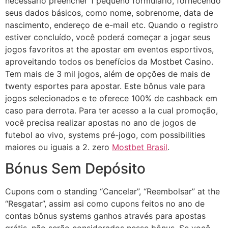
necessário preencher 1 pequeno formulário, fornecendo
seus dados básicos, como nome, sobrenome, data de
nascimento, endereço de e-mail etc. Quando o registro
estiver concluído, você poderá começar a jogar seus
jogos favoritos at the apostar em eventos esportivos,
aproveitando todos os benefícios da Mostbet Casino.
Tem mais de 3 mil jogos, além de opções de mais de
twenty esportes para apostar. Este bônus vale para
jogos selecionados e te oferece 100% de cashback em
caso para derrota. Para ter acesso a la cual promoção,
você precisa realizar apostas no ano de jogos de
futebol ao vivo, systems pré-jogo, com possibilities
maiores ou iguais a 2. zero
Mostbet Brasil
.
Bónus Sem Depósito
Cupons com o standing “Cancelar”, “Reembolsar” at the
“Resgatar”, assim asi como cupons feitos no ano de
contas bônus systems ganhos através para apostas