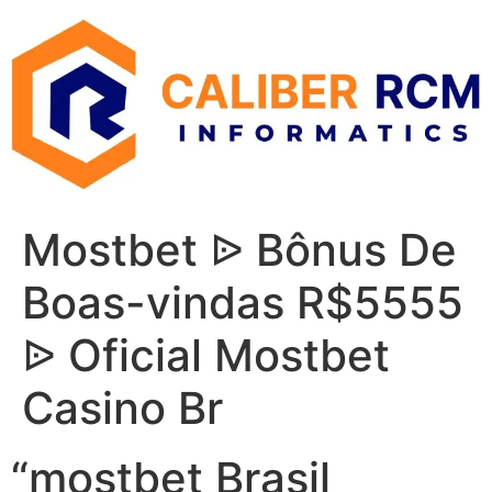
Skip
to
content
Mostbet ᐉ Bônus De
Boas-vindas R$5555
ᐉ Oficial Mostbet
Casino Br
“mostbet Brasil