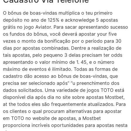
O bônus de boas-vindas multiplica o teu primeiro
depósito no ano de 125% e acknowledge 5 apostas
grátis no jogo Aviator. Para sacar apresentando sucesso
os fundos do bônus, você deverá apostar your five
vezes o monto da bonificação por o período para 30
dias por apostas combinadas. Dentre a realização de
tais apostas, pelo pequeno 3 delas precisam ter odds
apresentando o valor mínimo de 1. 45, e o número
máximo de eventos é ilimitado. Todas as formas de
cadastro dão acesso ao bônus de boas-vindas, que
precisa ser selecionado após” “u preenchimento dos
dados solicitados. Uma variedade de jogos TOTO está
disponível dia após dia no site sobre apostas Mostbet,
at the todos eles são frequentemente atualizados. Para
os clientes o qual procuram alternativas para apostar
em TOTO no website de apostas, a Mostbet
proporciona incríveis oportunidades para apostas nesta