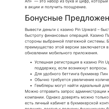
Ап» — это набор из букв и цифр, который
в акции и получить поощрение.
Бонусные Предложе
Вывести деньги с казино Pin Upward – бы
быстроту финансовых операций. Казино П
стороны выбранной платежной системы. Б
преимущество этой версии заключается в 
обновлении мобильного приложения.
Успешная регистрация в казино Pin U
поддержку, если возникнут вопросы.
Для удобного беттинга букмекер Пин 
Обычно требуется увеличение количе
Гемблеры могут найти идеальный для 
Можно отправить запрос администрации кл
компании. Однако доверять можно только 
есть личный кабинет в букмекерской кон
получить доступ к полному функционалу 