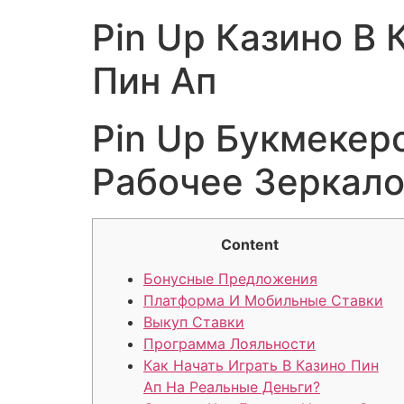
Pin Up Казино В
Пин Ап
Pin Up Букмекер
Рабочее Зеркало
Content
Бонусные Предложения
Платформа И Мобильные Ставки
Выкуп Ставки
Программа Лояльности
Как Начать Играть В Казино Пин
Ап На Реальные Деньги?