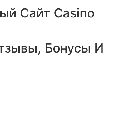
ый Сайт Casino
Отзывы, Бонусы И