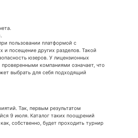
чета.
.
 при пользовании платформой с
х и посещение других разделов. Такой
езопасность юзеров. У лицензионных
с проверенными компаниями означает, что
ожет выбрать для себя подходящий
риятий. Так, первым результатом
ийся 9 июля. Каталог таких поощрений
как, собственно, будет проходить турнир