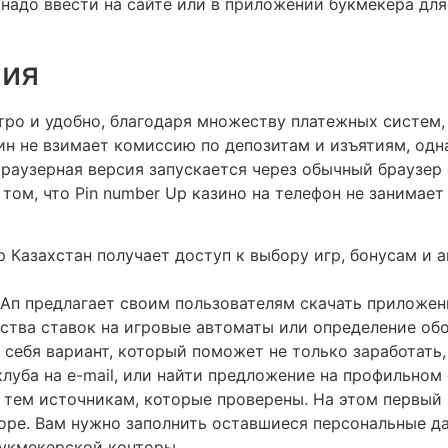
 надо ввести на сайте или в приложении букмекера дл
ния
стро и удобно, благодаря множеству платежных систем
ин не взимает комиссию по депозитам и изъятиям, од
раузерная версия запускается через обычный браузер
том, что Pin number Up казино на телефон не занимает
p Казахстан получает доступ к выбору игр, бонусам и 
Ап предлагает своим пользователям скачать приложение
ства ставок на игровые автоматы или определение об
себя вариант, который поможет не только заработать,
уба на e-mail, или найти предложение на профильном 
тем источникам, которые проверены. На этом первый э
торе. Вам нужно заполнить оставшиеся персональные д
букмекерской конторы.