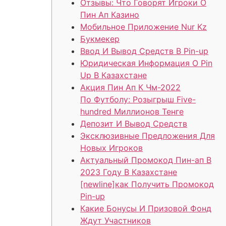
Отзывы: Что Говорят Игроки О
Пин Ап Казино
Мобильное Приложение Nur Kz
Букмекер
Ввод И Вывод Средств В Pin-up
Юридическая Информация О Pin
Up В Казахстане
Акция Пин Ап К Чм-2022
По Футболу: Розыгрыш Five-
hundred Миллионов Тенге
Депозит И Вывод Средств
Эксклюзивные Предложения Для
Новых Игроков
Актуальный Промокод Пин-ап В
2023 Году В Казахстане
[newline]как Получить Промокод
Pin-up
Какие Бонусы И Призовой Фонд
Ждут Участников