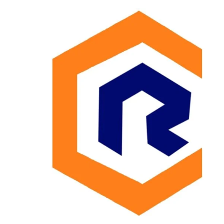
Skip
to
content