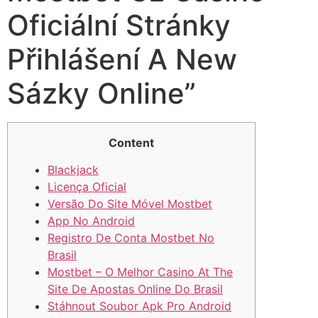
Oficiální Stránky
Přihlášení A New
Sázky Online”
Content
Blackjack
Licença Oficial
Versão Do Site Móvel Mostbet
App No Android
Registro De Conta Mostbet No
Brasil
Mostbet – O Melhor Casino At The
Site De Apostas Online Do Brasil
Stáhnout Soubor Apk Pro Android