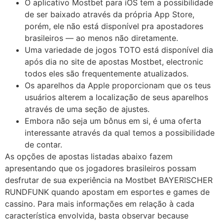
O aplicativo Mostbet para iOS tem a possibilidade
de ser baixado através da própria App Store,
porém, ele não está disponível pra apostadores
brasileiros — ao menos não diretamente.
Uma variedade de jogos TOTO está disponível dia
após dia no site de apostas Mostbet, electronic
todos eles são frequentemente atualizados.
Os aparelhos da Apple proporcionam que os teus
usuários alterem a localização de seus aparelhos
através de uma seção de ajustes.
Embora não seja um bônus em si, é uma oferta
interessante através da qual temos a possibilidade
de contar.
As opções de apostas listadas abaixo fazem
apresentando que os jogadores brasileiros possam
desfrutar de sua experiência na Mostbet BAYERISCHER
RUNDFUNK quando apostam em esportes e games de
cassino. Para mais informações em relação à cada
característica envolvida, basta observar because