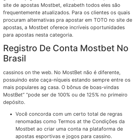
site de apostas Mostbet, elizabeth todos eles são
frequentemente atualizados. Para os clientes os quais
procuram alternativas pra apostar em TOTO no site de
apostas, a Mostbet oferece incríveis oportunidades
para apostas nesta categoria.
Registro De Conta Mostbet No
Brasil
cassinos on the web. No MostBet não é diferente,
possuindo este caça-níqueis estando sempre entre os
mais populares ag casa. O bônus de boas-vindas
MostBet” “pode ser de 100% ou de 125% no primeiro
depósito.
Você concorda com um certo total de regras
renomadas como Termos at the Condições da
Mostbet ao criar uma conta na plataforma de
apostas esportivas e jogos para cassino.