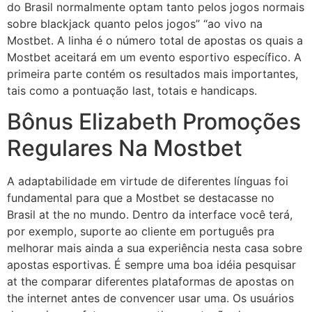
do Brasil normalmente optam tanto pelos jogos normais
sobre blackjack quanto pelos jogos” “ao vivo na
Mostbet. A linha é o número total de apostas os quais a
Mostbet aceitará em um evento esportivo específico. A
primeira parte contém os resultados mais importantes,
tais como a pontuação last, totais e handicaps.
Bônus Elizabeth Promoções
Regulares Na Mostbet
A adaptabilidade em virtude de diferentes línguas foi
fundamental para que a Mostbet se destacasse no
Brasil at the no mundo. Dentro da interface você terá,
por exemplo, suporte ao cliente em português pra
melhorar mais ainda a sua experiência nesta casa sobre
apostas esportivas. É sempre uma boa idéia pesquisar
at the comparar diferentes plataformas de apostas on
the internet antes de convencer usar uma. Os usuários