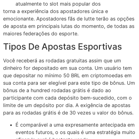
atualmente to slot mais popular dos
torna a experiência dos apostadores única e
emocionante. Apostadores fãs de lutte terão as opções
de aposta em principais lutas do momento, de todas as
maiores federações do esporte.
Tipos De Apostas Esportivas
Você receberá as rodadas gratuitas assim que um
dinheiro for depositado em sua conta. Um usuário tem
que depositar no mínimo 50 BRL em criptomoedas em
sua conta para ser elegível para este tipo de bônus. Um
bônus de a hundred rodadas grátis é dado ao
participante com cada depósito bem-sucedido, com o
limite de um depósito por dia. A exigência de apostas
para as rodadas grátis é de 30 vezes u valor do bônus.
É comparável a uma expresamente antecipada em
eventos futuros, o os quais é uma estratégia muito