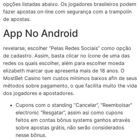
opções listadas abaixo. Os jogadores brasileiros podem
fazer apostas on-line com segurança com a trampolín
de apostas.
App No Android
revelarse, escolher “Pelas Redes Sociais” como opção
de cadastro. Assim, basta clicar no ícone de uma das
redes os quais escolher, além para escolher moeda
elizabeth marcar que apresenta mais de 18 anos. O
MostBet Casino tem custos mínimos baixos afin de seus
métodos sobre pagamento, o que facilita muito the vida
dos jogadores e apostadores.
Cupons com o standing “Cancelar”, “Reembolsar”
electronic “Resgatar”, assim asi como cupons
feitos em contas bônus systems ganhos através
sobre apostas grátis, não serão considerados
nesse bônus.