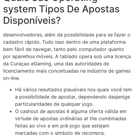
system Tipos De Apostas
Disponíveis?
desenvolvedores, além da possibilidade para se fazer o
cadastro rápido. Tudo isso dentro de uma plataforma
bem fácil de navegar, tanto pelo computador quanto
por aparelhos móveis. A tablado opera sob uma licença
da Curaçao eGaming, uma das autoridades de
licenciamento mais conceituadas na indústria de games
on-line.
Há vários resultados plausíveis nos quais você tem
a possibilidade de apostar, dependendo dasjenige
particularidades de qualquer jogo.
O cashout de apostas é alguma oferta válida em
virtude de apostas ordinárias at the combinadas
feitas ao vivo e em pré-jogo que estejam
marcadas com o símbolo de recompra.