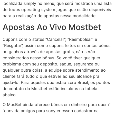
localizada simply no menu, que será mostrada uma lista
de todos operating system jogos que estão disponíveis
para a realização de apostas nessa modalidade.
Apostas Ao Vivo Mostbet
Cupons com o status “Cancelar”, “Reembolsar” e
“Resgatar”, assim como cupons feitos em contas bônus
ou ganhos através de apostas grátis, não serão
considerados nesse bônus. Se você tiver qualquer
problema com seu depósito, saque, segurança ou
qualquer outra coisa, a equipe sobre atendimento ao
cliente fará tudo o que estiver ao seu alcance pra
ajudá-lo. Para aqueles que estão zero Brasil, os pontos
de contato da Mostbet estão incluídos na tabela
abaixo.
O MosBet ainda oferece bônus em dinheiro para quem”
“convida amigos para sony ericsson cadastrar na