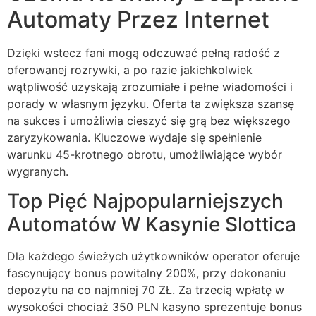
Automaty Przez Internet
Dzięki wstecz fani mogą odczuwać pełną radość z
oferowanej rozrywki, a po razie jakichkolwiek
wątpliwość uzyskają zrozumiałe i pełne wiadomości i
porady w własnym języku. Oferta ta zwiększa szansę
na sukces i umożliwia cieszyć się grą bez większego
zaryzykowania. Kluczowe wydaje się spełnienie
warunku 45-krotnego obrotu, umożliwiające wybór
wygranych.
Top Pięć Najpopularniejszych
Automatów W Kasynie Slottica
Dla każdego świeżych użytkowników operator oferuje
fascynujący bonus powitalny 200%, przy dokonaniu
depozytu na co najmniej 70 ZŁ. Za trzecią wpłatę w
wysokości chociaż 350 PLN kasyno sprezentuje bonus