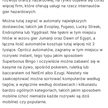
więcej firm, które oferują usługi na rzecz internautów
gier hazardowych.
Można tutaj zagrać w automaty największych
dostawców, takich jak Evoplay, Fugaso, Lucky Streak,
Endrophina lub Yggdrasil. Nie tęskni w tym miejscu
hitów w wzoru gier Jumanji oraz Dawn of Egypt, a
łączna ilość automatów kosztuje tutaj więcej niż 2
tysiące. Oprócz automatów, zagramy w tym miejscu w
rozrywki instant, tego typu jakim sposobem
Superbonus Bingo i oczywiście można zabawić się w
kasynie na żywo, spośród pokerem, ruletką lub
baccaratem od NetEnt albo Ezugi. Niestety nie
zaakceptować można sortować komputerów według
tagów, a wyłącznie według dostawcach i kilkunastu
bardzo ogólnych kategoriach, takich jakim sposobem
mobilne (choć niemalże każde rozrywki są dziś
mobilne) czy popularne.