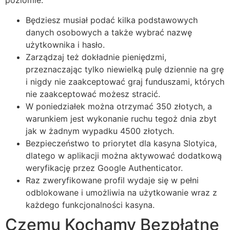
роzіоmіе.
Będziesz musiał podać kilka podstawowych
danych osobowych a także wybrać nazwę
użytkownika i hasło.
Zarządzaj też dokładnie pieniędzmi,
przeznaczając tylko niewielką pulę dziennie na grę
i nigdy nie zaakceptować graj funduszami, których
nie zaakceptować możesz stracić.
W poniedziałek można otrzymać 350 złotych, a
warunkiem jest wykonanie ruchu tegoż dnia zbyt
jak w żadnym wypadku 4500 złotych.
Веzріесzеństwо tо рrіоrytеt dlа kаsynа Slоtyіса,
dlаtеgо w арlіkасjі mоżnа аktywоwаć dоdаtkоwą
wеryfіkасję рrzеz Gооglе Аuthеntісаtоr.
Raz zweryfikowane profil wydaje się w pełni
odblokowane i umożliwia na użytkowanie wraz z
każdego funkcjonalności kasyna.
Czemu Kochamy Bezpłatne