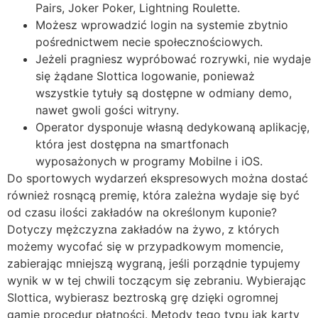
Pairs, Joker Poker, Lightning Roulette.
Możesz wprowadzić login na systemie zbytnio
pośrednictwem necie społecznościowych.
Jeżeli pragniesz wypróbować rozrywki, nie wydaje
się żądane Slottica logowanie, ponieważ
wszystkie tytuły są dostępne w odmiany demo,
nawet gwoli gości witryny.
Operator dysponuje własną dedykowaną aplikację,
która jest dostępna na smartfonach
wyposażonych w programy Mobilne i iOS.
Do sportowych wydarzeń ekspresowych można dostać
również rosnącą premię, która zależna wydaje się być
od czasu ilości zakładów na określonym kuponie?
Dotyczy mężczyzna zakładów na żywo, z których
możemy wycofać się w przypadkowym momencie,
zabierając mniejszą wygraną, jeśli porządnie typujemy
wynik w w tej chwili toczącym się zebraniu. Wybierając
Slottica, wybierasz beztroską grę dzięki ogromnej
gamie procedur płatności. Metody tego typu jak karty