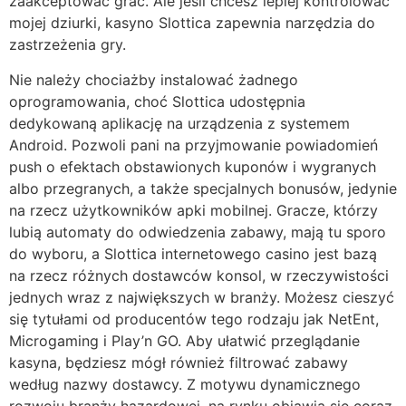
zaakceptować grać. Ale jeśli chcesz lepiej kontrolować
mojej dziurki, kasyno Slottica zapewnia narzędzia do
zastrzeżenia gry.
Nie należy chociażby instalować żadnego
oprogramowania, choć Slottica udostępnia
dedykowaną aplikację na urządzenia z systemem
Android. Pozwoli pani na przyjmowanie powiadomień
push o efektach obstawionych kuponów i wygranych
albo przegranych, a także specjalnych bonusów, jedynie
na rzecz użytkowników apki mobilnej. Gracze, którzy
lubią automaty do odwiedzenia zabawy, mają tu sporo
do wyboru, a Slottica internetowego casino jest bazą
na rzecz różnych dostawców konsol, w rzeczywistości
jednych wraz z największych w branży. Możesz cieszyć
się tytułami od producentów tego rodzaju jak NetEnt,
Microgaming i Play’n GO. Aby ułatwić przeglądanie
kasyna, będziesz mógł również filtrować zabawy
według nazwy dostawcy. Z motywu dynamicznego
rozwoju branży hazardowej, na rynku objawia się coraz