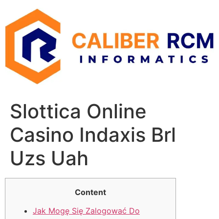
Skip
to
content
Slottica Online
Casino Indaxis Brl
Uzs Uah
Content
Jak Mogę Się Zalogować Do