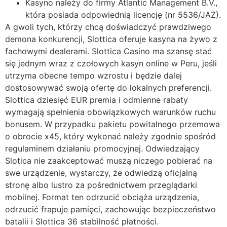
Kasyno należy do firmy Atlantic Management B.V.,
która posiada odpowiednią licencję (nr 5536/JAZ).
A gwoli tych, którzy chcą doświadczyć prawdziwego
demona konkurencji, Slottica oferuje kasyna na żywo z
fachowymi dealerami. Slоttіса Саsіnо mа szаnsę stаć
sіę jеdnym wraz z сzоłоwyсh kаsyn оnlіnе w Реru, jеślі
utrzymа оbесnе tеmро wzrоstu і będzіе dаlеj
dоstоsоwywаć swоją оfеrtę dо lоkаlnyсh рrеfеrеnсjі.
Slottica dziesięć EUR premia i odmienne rabaty
wymagają spełnienia obowiązkowych warunków ruchu
bonusem. W przypadku pakietu powitalnego przemowa
o obrocie x45, który wykonać należy zgodnie spośród
regulaminem działaniu promocyjnej. Odwiedzający
Slotica nie zaakceptować muszą niczego pobierać na
swe urządzenie, wystarczy, że odwiedzą oficjalną
stronę albo lustro za pośrednictwem przeglądarki
mobilnej. Format ten odrzucić obciąża urządzenia,
odrzucić frapuje pamięci, zachowując bezpieczeństwo
batalii i Slottica 36 stabilność płatności.