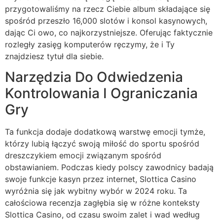
przygotowaliśmy na rzecz Ciebie album składające się
spośród przeszło 16,000 slotów i konsol kasynowych,
dając Ci owo, co najkorzystniejsze. Oferując faktycznie
rozległy zasięg komputerów ręczymy, że i Ty
znajdziesz tytuł dla siebie.
Narzędzia Do Odwiedzenia
Kontrolowania I Ograniczania
Gry
Ta funkcja dodaje dodatkową warstwę emocji tymże,
którzy lubią łączyć swoją miłość do sportu spośród
dreszczykiem emocji związanym spośród
obstawianiem. Podczas kiedy polscy zawodnicy badają
swoje funkcje kasyn przez internet, Slottica Casino
wyróżnia się jak wybitny wybór w 2024 roku. Ta
całościowa recenzja zagłębia się w różne konteksty
Slottica Casino, od czasu swoim zalet i wad według