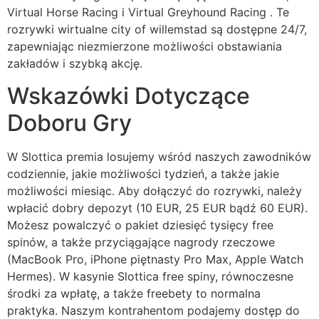
Virtual Horse Racing i Virtual Greyhound Racing . Te
rozrywki wirtualne city of willemstad są dostępne 24/7,
zapewniając niezmierzone możliwości obstawiania
zakładów i szybką akcję.
Wskazówki Dotyczące
Doboru Gry
W Slottica premia losujemy wśród naszych zawodników
codziennie, jakie możliwości tydzień, a także jakie
możliwości miesiąc. Aby dołączyć do rozrywki, należy
wpłacić dobry depozyt (10 EUR, 25 EUR bądź 60 EUR).
Możesz powalczyć o pakiet dziesięć tysięcy free
spinów, a także przyciągające nagrody rzeczowe
(MacBook Pro, iPhone piętnasty Pro Max, Apple Watch
Hermes). W kasynie Slottica free spiny, równoczesne
środki za wpłatę, a także freebety to normalna
praktyka. Naszym kontrahentom podajemy dostęp do