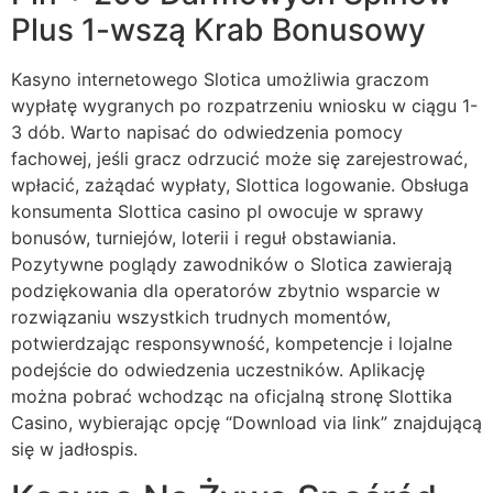
Plus 1-wszą Krab Bonusowy
Kasyno internetowego Slotica umożliwia graczom
wypłatę wygranych po rozpatrzeniu wniosku w ciągu 1-
3 dób. Warto napisać do odwiedzenia pomocy
fachowej, jeśli gracz odrzucić może się zarejestrować,
wpłacić, zażądać wypłaty, Slottica logowanie. Obsługa
konsumenta Slottica casino pl owocuje w sprawy
bonusów, turniejów, loterii i reguł obstawiania.
Pozytywne poglądy zawodników o Slotica zawierają
podziękowania dla operatorów zbytnio wsparcie w
rozwiązaniu wszystkich trudnych momentów,
potwierdzając responsywność, kompetencje i lojalne
podejście do odwiedzenia uczestników. Aplikację
można pobrać wchodząc na oficjalną stronę Slottika
Casino, wybierając opcję “Download via link” znajdującą
się w jadłospis.