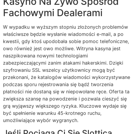
Kasyno Na Żywo Spośród
Fachowymi Dealerami
W wypadku w wyższym stopniu złożonych problemów
właściwsze będzie wysłanie wiadomości e-mail, a po
kwestii, gdy ktoś upodobała sobie pomoc telefoniczne,
owo również jest owo możliwe. Witryna kasyna jest
naszpikowana nowymi technologiami
zabezpieczającymi zanim atakami hakerskimi. Dzięki
szyfrowaniu SSL wszelcy użytkownicy mogą być
przekonani, że katalogów wiadomości wykorzystywane
podczas sporu rejestrowania się bądź tworzenia
płatności nie dostaną się w niepowołane ręce. Oferta ta
zwiększa szansę na powodzenie i pozwala cieszyć się
grą wyjąwszy większego ryzyka. Kluczowe wydaje się
być spełnienie warunku 45-krotnego ruchu,
umożliwiające wybór wygranych.
Jeśli Pociąga Ci Się Slottica