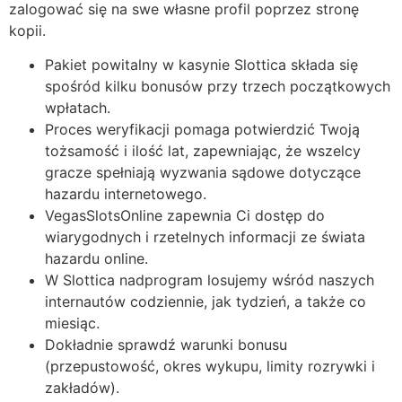
zalogować się na swe własne profil poprzez stronę
kopii.
Pakiet powitalny w kasynie Slottica składa się
spośród kilku bonusów przy trzech początkowych
wpłatach.
Proces weryfikacji pomaga potwierdzić Twoją
tożsamość i ilość lat, zapewniając, że wszelcy
gracze spełniają wyzwania sądowe dotyczące
hazardu internetowego.
VegasSlotsOnline zapewnia Ci dostęp do
wiarygodnych i rzetelnych informacji ze świata
hazardu online.
W Slottica nadprogram losujemy wśród naszych
internautów codziennie, jak tydzień, a także co
miesiąc.
Dokładnie sprawdź warunki bonusu
(przepustowość, okres wykupu, limity rozrywki i
zakładów).